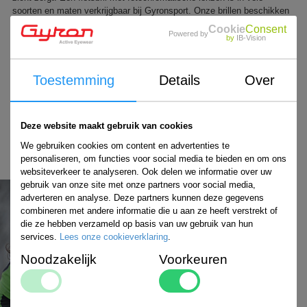
soorten en maten verkrijgbaar bij Gyronsport. Onze brillen beschikken
over technologieën van hoge kwaliteit, die tegelijkertijd voor een
Cookie
Consent
Powered by
scherpe prijs bij ons verkrijgbaar zijn. Dit geldt dus ook voor jouw
by
IB-Vision
nieuwe sportbril met meekleurende glazen!
Benieuwd naar ons volledige
Toestemming
Details
Over
assortiment?
Bekijk hier al onze brillen
Deze website maakt gebruik van cookies
of
We gebruiken cookies om content en advertenties te
Kom langs bij 1 van onze dealers
personaliseren, om functies voor social media te bieden en om ons
websiteverkeer te analyseren. Ook delen we informatie over uw
gebruik van onze site met onze partners voor social media,
adverteren en analyse. Deze partners kunnen deze gegevens
combineren met andere informatie die u aan ze heeft verstrekt of
die ze hebben verzameld op basis van uw gebruik van hun
services.
Lees onze cookieverklaring
.
Noodzakelijk
Voorkeuren