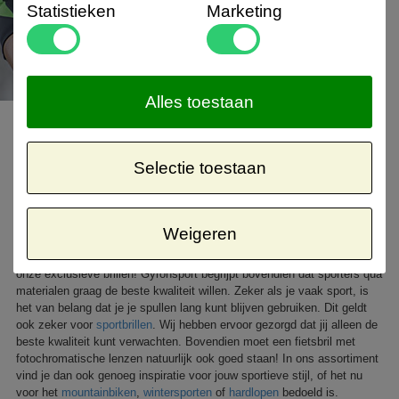
Statistieken
Marketing
Alles toestaan
Kies voor een professionele
fietsbril met fotochromatische
Selectie toestaan
lenzen
Meekleurende lenzen zorgen ervoor dat je je sportbril overal kunt
gebruiken. In een bos wordt je zicht verbeterd doordat de glazen lichter
Weigeren
kleuren, terwijl bijvoorbeeld in de duinen in de open zon de glazen wat
donkerder worden. Deze en nog meer
technologieën
vind je terug in
onze exclusieve brillen! Gyronsport begrijpt bovendien dat sporters qua
materialen graag de beste kwaliteit willen. Zeker als je vaak sport, is
het van belang dat je je spullen lang kunt blijven gebruiken. Dit geldt
ook zeker voor
sportbrillen
. Wij hebben ervoor gezorgd dat jij alleen de
beste kwaliteit kunt verwachten. Bovendien moet een fietsbril met
fotochromatische lenzen natuurlijk ook goed staan! In ons assortiment
vind je dan ook genoeg inspiratie voor jouw sportieve stijl, of het nu
voor het
mountainbiken
,
wintersporten
of
hardlopen
bedoeld is.