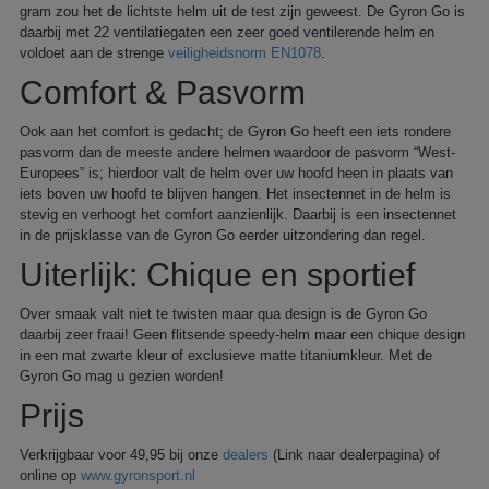
gram zou het de lichtste helm uit de test zijn geweest. De Gyron Go is
daarbij met 22 ventilatiegaten een zeer goed ventilerende helm en
voldoet aan de strenge
veiligheidsnorm EN1078
.
Comfort & Pasvorm
Ook aan het comfort is gedacht; de Gyron Go heeft een iets rondere
pasvorm dan de meeste andere helmen waardoor de pasvorm “West-
Europees” is; hierdoor valt de helm over uw hoofd heen in plaats van
iets boven uw hoofd te blijven hangen. Het insectennet in de helm is
stevig en verhoogt het comfort aanzienlijk. Daarbij is een insectennet
in de prijsklasse van de Gyron Go eerder uitzondering dan regel.
Uiterlijk: Chique en sportief
Over smaak valt niet te twisten maar qua design is de Gyron Go
daarbij zeer fraai! Geen flitsende speedy-helm maar een chique design
in een mat zwarte kleur of exclusieve matte titaniumkleur. Met de
Gyron Go mag u gezien worden!
Prijs
Verkrijgbaar voor 49,95 bij onze
dealers
(Link naar dealerpagina) of
online op
www.gyronsport.nl