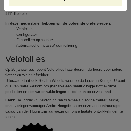
Stealth Wheels Service center België
Kerkstraat 23
9111 Belsele
In deze nieuwsbrief hebben wij de volgende onderwerpen:
- Velofollies
- Configurator
- Fietsbrillen op sterkte
- Automatische incasso/ domiciliering
Velofollies
Op 20 januari a.s. opent Velofollies haar deuren, de beurs voor iedere
fietser en wielerliefhebber!
Uiteraard staat ook Stealth Wheels weer op de beurs in Kortrijk. U bent
dus van harte welkom om (behalve een heerlijk kopje koffie) onze
producten en nieuwe ontwikkelingen te bekijken op onze stand.
Glenn De Ridder (’t Peloton / Stealth Wheels Service center België),
onze vertegenwoordiger Andre Hengstman en onze accountmanager
Guido van der Hoorn zijn aanwezig om onze laatste ontwikkelingen te
tonen.