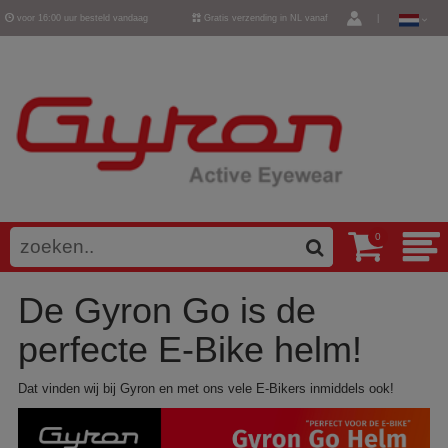
voor 16:00 uur besteld vandaag
Gratis verzending in NL vanaf
|
verzonden
€ 50,-
0
De Gyron Go is de
perfecte E-Bike helm!
Dat vinden wij bij Gyron en met ons vele E-Bikers inmiddels ook!