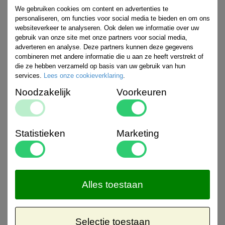
We gebruiken cookies om content en advertenties te
personaliseren, om functies voor social media te bieden en om ons
websiteverkeer te analyseren. Ook delen we informatie over uw
gebruik van onze site met onze partners voor social media,
adverteren en analyse. Deze partners kunnen deze gegevens
combineren met andere informatie die u aan ze heeft verstrekt of
die ze hebben verzameld op basis van uw gebruik van hun
services.
Lees onze cookieverklaring
.
De meerlaagse coating van Gyron maakt gebruik van een
geavanceerde vacuümmachine door de sublimatie van de
Noodzakelijk
Voorkeuren
verschillende brekingsindexmaterialen en pure optische technologie.
Deze lagen reflecteren de schadelijke lichtstralen en bieden perfecte
beschermende en visuele eigenschappen. Ideaal om te sporten.
Statistieken
Marketing
Alles toestaan
Alle Gyron-zonnebrillen beschermen u tegen zowel UVA- als UVB-
licht. Dit omvat ook die met het label "100% UV-bescherming",
die alle lichtstralen met golflengten tot 400 nanometer blokkeert.
Selectie toestaan