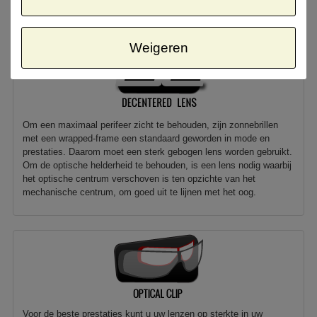
(Dit omvat alle UVA- en UVB-stralen.)
Weigeren
Om een maximaal perifeer zicht te behouden, zijn zonnebrillen
met een wrapped-frame een standaard geworden in mode en
prestaties. Daarom moet een sterk gebogen lens worden gebruikt.
Om de optische helderheid te behouden, is een lens nodig waarbij
het optische centrum verschoven is ten opzichte van het
mechanische centrum, om goed uit te lijnen met het oog.
Voor de beste prestaties kunt u uw lenzen op sterkte in uw