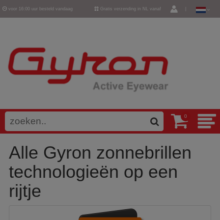
voor 16:00 uur besteld vandaag
Gratis verzending in NL vanaf
|
verzonden
€ 50,-
0
Alle Gyron zonnebrillen
technologieën op een
rijtje