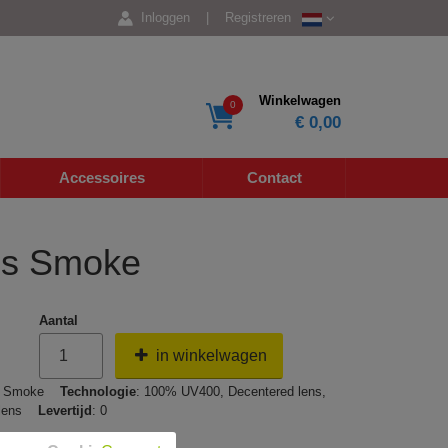
Inloggen
|
Registreren
Winkelwagen
0
€ 0,00
Accessoires
Contact
ns Smoke
Aantal
in winkelwagen
: Smoke
Technologie
: 100% UV400, Decentered lens,
t lens
Levertijd
: 0