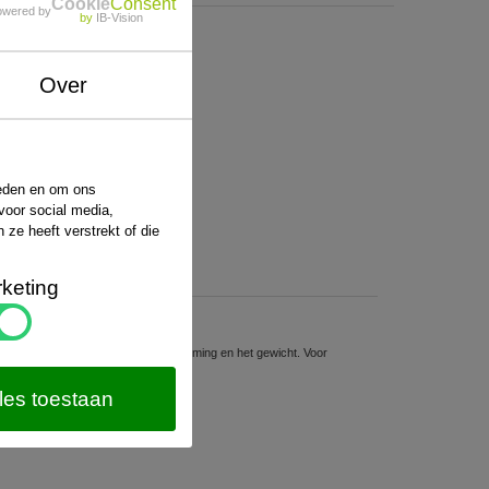
Cookie
Consent
owered by
by
IB-Vision
Over
ieden en om ons
voor social media,
ze heeft verstrekt of die
keting
sten hiervoor hangt af van de bestemming en het gewicht. Voor
website van
PostNL
.
les toestaan