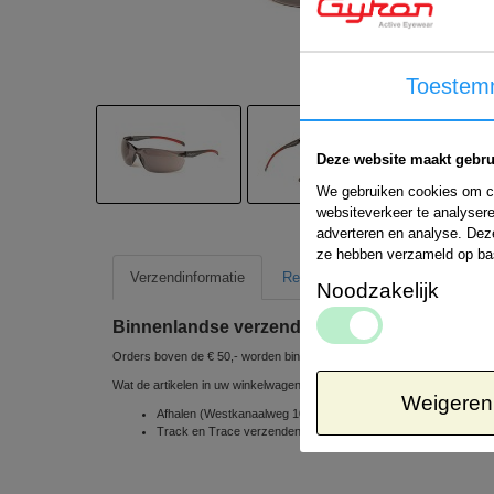
Toestem
Deze website maakt gebru
We gebruiken cookies om co
websiteverkeer te analysere
adverteren en analyse. Dez
ze hebben verzameld op ba
Verzendinformatie
Retour informatie
Noodzakelijk
Binnenlandse verzending
Orders boven de € 50,- worden binnen Nederland gratis verzonden
Wat de artikelen in uw winkelwagen betreft, kunt u uit de volgende ve
Weigeren
Afhalen (Westkanaalweg 10e, 2461 EC Ter Aar, Nederland) => 
Track en Trace verzenden via POSTNL 1 á 2 werkdagen => € 