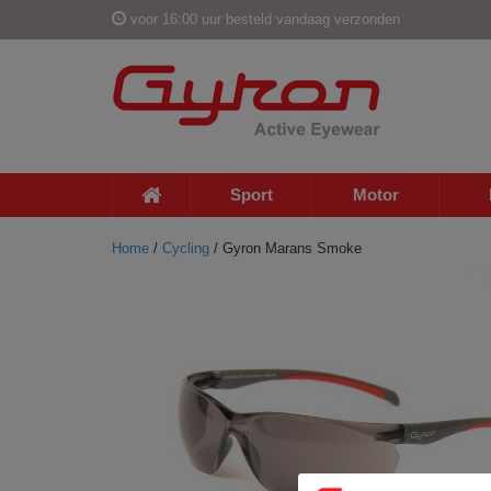
voor 16:00 uur besteld vandaag verzonden
Sport
Motor
Home
/
Cycling
/ Gyron Marans Smoke