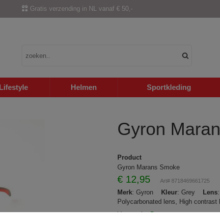
Gratis verzending in NL vanaf € 50,-
Lifestyle
Helmen
Sportkleding
Gyron Mara
Product
Gyron Marans Smoke
€
12,95
Art# 8718469661725
Merk
: Gyron
Kleur
: Grey
Lens
Polycarbonated lens, High contras
Voorraad:
>5