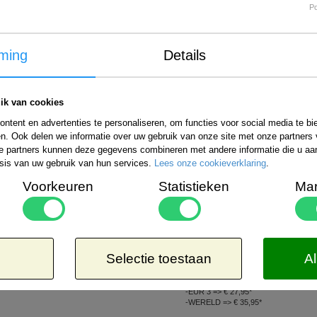
P
ming
Details
ik van cookies
ntent en advertenties te personaliseren, om functies voor social media te b
n. Ook delen we informatie over uw gebruik van onze site met onze partners 
e partners kunnen deze gegevens combineren met andere informatie die u aan 
sis van uw gebruik van hun services.
Lees onze cookieverklaring
.
Voorkeuren
Statistieken
Mar
Internationale verzending
Bestelling verzenden wij wereldwijd. De ko
uitgebreide informatie kunt u kijken op de 
rzendmogelijkheden binnen Nederland kiezen:
Selectie toestaan
Al
Aangetekend
Kosteloos
-EUR 1 => € 21,65*
8,50*
-EUR 2 => € 26,65*
-EUR 3 => € 27,95*
-WERELD => € 35,95*