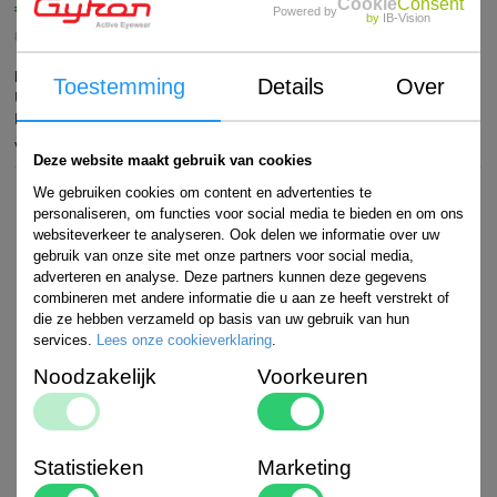
Cookie
Consent
€
69,95
Powered by
Art#
by
IB-Vision
in winkelwagen
8718924552032
Merk
: Gyron
Kleur
: Black
Lens
: Blue mirror
Technologie
: 100%
Toestemming
Details
Over
UV400, Decentered lens, Polycarbonated lens, Adjustable nose pads,
High contrast lens, Flex temples
Levertijd
: 0
Voorraad:
>5
Deze website maakt gebruik van cookies
We gebruiken cookies om content en advertenties te
personaliseren, om functies voor social media te bieden en om ons
websiteverkeer te analyseren. Ook delen we informatie over uw
gebruik van onze site met onze partners voor social media,
adverteren en analyse. Deze partners kunnen deze gegevens
combineren met andere informatie die u aan ze heeft verstrekt of
die ze hebben verzameld op basis van uw gebruik van hun
services.
Lees onze cookieverklaring
.
Noodzakelijk
Voorkeuren
Statistieken
Marketing