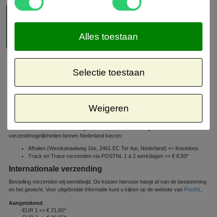
Alles toestaan
Selectie toestaan
Verzendinformatie
Retour informatie
Binnenlandse verzending
Weigeren
Orders boven de € 50,- worden binnen Nederland gratis verzonden
Wat de artikelen in uw winkelwagen betreft, kunt u uit de volgende
verzendmogelijkheden binnen Nederland kiezen:
Afhalen (Westkanaalweg 10e, 2461 EC Ter Aar, Nederland) => Kosteloos
Track en Trace verzenden via POSTNL 1 á 2 werkdagen => € 8,50*
Internationale verzending
Bestelling verzenden wij wereldwijd. De kosten hiervoor hangt af van de bestemming
en het gewicht. Voor uitgebreide informatie kunt u kijken op de website van
PostNL
.
Aangetekend
-EUR 1 => € 21,65*