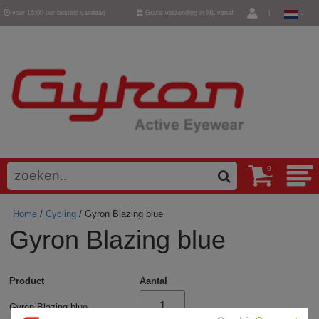
voor 16:00 uur besteld vandaag
Gratis verzending in NL vanaf
|
verzonden
€ 50,-
0
Home
/
Cycling
/ Gyron Blazing blue
Gyron Blazing blue
Product
Aantal
Gyron Blazing blue