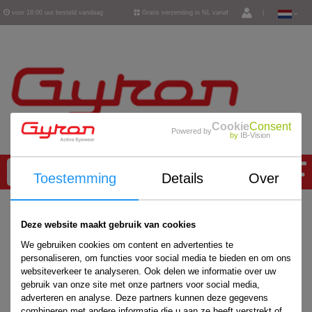
voor 16:00 uur besteld vandaag
Gratis verzending in NL vanaf
|
verzonden
€ 50,-
Cookie
Consent
Powered by
by
IB-Vision
0
Toestemming
Details
Over
Home
/
Accessoires
/
Deze website maakt gebruik van cookies
We gebruiken cookies om content en advertenties te
personaliseren, om functies voor social media te bieden en om ons
websiteverkeer te analyseren. Ook delen we informatie over uw
gebruik van onze site met onze partners voor social media,
adverteren en analyse. Deze partners kunnen deze gegevens
combineren met andere informatie die u aan ze heeft verstrekt of