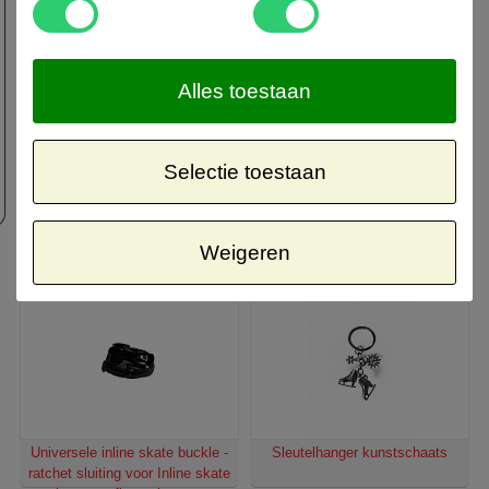
Alles toestaan
Selectie toestaan
Bones Swiss lagers 608 8-pack
Universele inline skate strap 12
cm – vervangingsstrap voor
Inline skates en fietsschoenen
€ 56,00
€ 1,95
Weigeren
Universele inline skate buckle -
Sleutelhanger kunstschaats
ratchet sluiting voor Inline skate