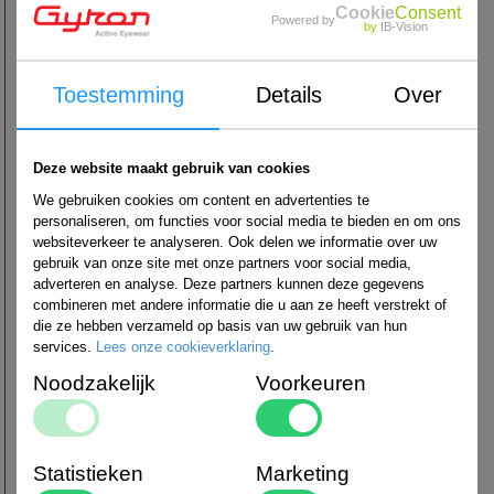
Cookie
Consent
Powered by
by
IB-Vision
Toestemming
Details
Over
Bones Reds lagers ceramic 8
Bones Reds big six-balls 8 pack
pack
Deze website maakt gebruik van cookies
€ 75,20
€ 30,00
We gebruiken cookies om content en advertenties te
personaliseren, om functies voor social media te bieden en om ons
websiteverkeer te analyseren. Ook delen we informatie over uw
gebruik van onze site met onze partners voor social media,
adverteren en analyse. Deze partners kunnen deze gegevens
combineren met andere informatie die u aan ze heeft verstrekt of
die ze hebben verzameld op basis van uw gebruik van hun
services.
Lees onze cookieverklaring
.
Noodzakelijk
Voorkeuren
Bones Reds bearings 608 8 pack
Bones Super reds lagers 8 pack
€ 20,00
€ 34,00
Statistieken
Marketing