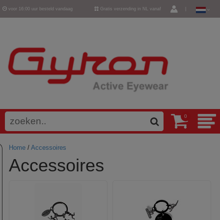
voor 16:00 uur besteld vandaag
Gratis verzending in NL vanaf
|
verzonden
€ 50,-
0
Home
/
Accessoires
Accessoires