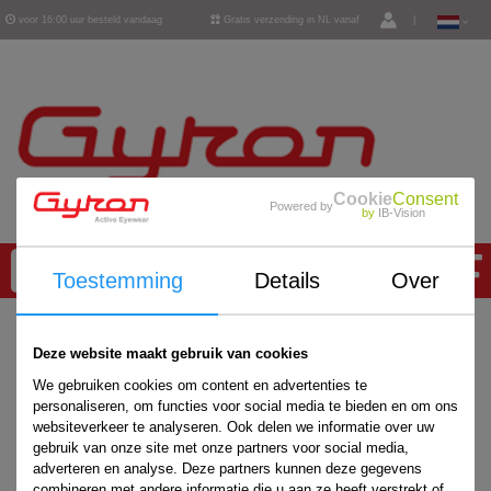
voor 16:00 uur besteld vandaag
Gratis verzending in NL vanaf
|
verzonden
€ 50,-
Cookie
Consent
Powered by
by
IB-Vision
0
Toestemming
Details
Over
Home
/
Accessoires
/
Deze website maakt gebruik van cookies
We gebruiken cookies om content en advertenties te
personaliseren, om functies voor social media te bieden en om ons
websiteverkeer te analyseren. Ook delen we informatie over uw
gebruik van onze site met onze partners voor social media,
adverteren en analyse. Deze partners kunnen deze gegevens
combineren met andere informatie die u aan ze heeft verstrekt of