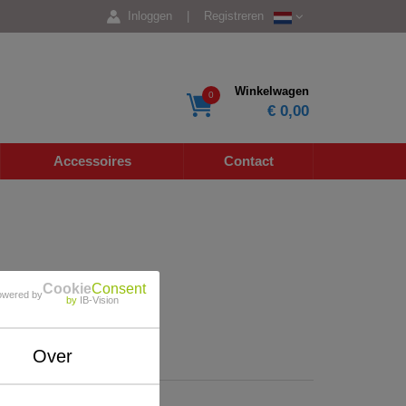
Inloggen
|
Registreren
Winkelwagen
0
€ 0,00
Accessoires
Contact
Cookie
Consent
owered by
by
IB-Vision
Over