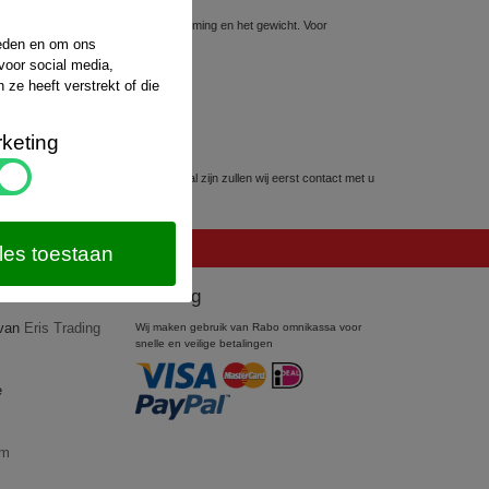
sten hiervoor hangt af van de bestemming en het gewicht. Voor
website van
PostNL
.
ieden en om ons
voor social media,
ze heeft verstrekt of die
keting
kunnen worden. Mocht dit het geval zijn zullen wij eerst contact met u
les toestaan
Betaling
 van
Eris Trading
Wij maken gebruik van Rabo omnikassa voor
snelle en veilige betalingen
e
om