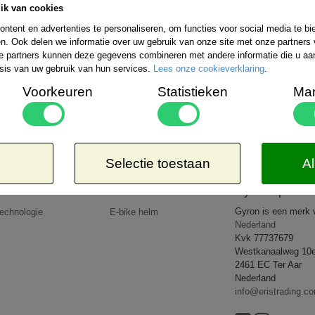
ik van cookies
Bestelling verzenden wij wereldwijd. De ko
uitgebreide informatie kunt u kijken op de 
ntent en advertenties te personaliseren, om functies voor social media te b
rzendmogelijkheden binnen Nederland kiezen:
n. Ook delen we informatie over uw gebruik van onze site met onze partners 
Aangetekend
Kosteloos
e partners kunnen deze gegevens combineren met andere informatie die u aan 
-EUR 1 => € 21,65*
8,50*
sis van uw gebruik van hun services.
Lees onze cookieverklaring
.
-EUR 2 => € 26,65*
-EUR 3 => € 27,95*
Voorkeuren
Statistieken
Mar
-WERELD => € 35,95*
 dat de door u bestelde goederen lichter zijn dan 5kg of op een goedkopere wijze verzonden 
op uw rekening.
All rights reserved
2026 © www.gyronsport.nl
Selectie toestaan
Al
Producten
Nieuws
Gyron Sport
Gyron is een merk
echnologie
E-bike helm
Nederland
Kvk 77737679
Westkanaalweg 10
2461 EC Ter Aar
Nederland
info@eristrading.c