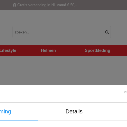
Gratis verzending in NL vanaf € 50,-
Lifestyle
Helmen
Sportkleding
P
ming
Details
Internationale verzending