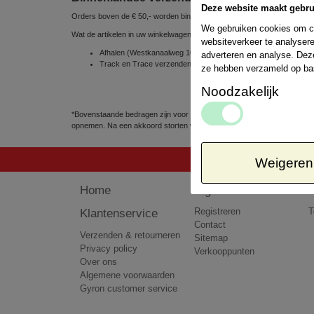
Deze website maakt gebru
Orders boven de € 50,- worden binnen Nederland gratis verzonden
We gebruiken cookies om co
Wat de artikelen in uw winkelwagen betreft, kunt u uit de volgende ve
websiteverkeer te analysere
Afhalen (Westkanaalweg 10e, 2461 EC Ter Aar, Nederland) => 
adverteren en analyse. Dez
Track en Trace verzenden via POSTNL 1 á 2 werkdagen => € 
ze hebben verzameld op ba
Noodzakelijk
*Bovenstaande bedragen zijn voor pakketten tot 5kg. Het kan voorkomen
opnemen. Na een akkoord storten wij het teveel betaalde bedrag terug 
Weigeren
Home
Algemeen
Klantenservice
Registreren
T
Contact
Verzenden & retourneren
Sitemap
Privacy policy
Verkooppunten
Over ons
Algemene voorwaarden
Gyron customer service