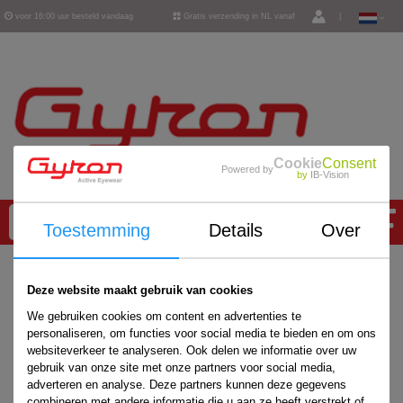
voor 16:00 uur besteld vandaag
Gratis verzending in NL vanaf
|
verzonden
€ 50,-
Cookie
Consent
Powered by
by
IB-Vision
0
Toestemming
Details
Over
Home
/
Accessoires
/
Deze website maakt gebruik van cookies
We gebruiken cookies om content en advertenties te
personaliseren, om functies voor social media te bieden en om ons
websiteverkeer te analyseren. Ook delen we informatie over uw
gebruik van onze site met onze partners voor social media,
adverteren en analyse. Deze partners kunnen deze gegevens
combineren met andere informatie die u aan ze heeft verstrekt of