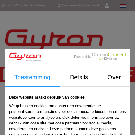
voor 16:00 uur besteld vandaag
Gratis verzending in NL vanaf
|
verzonden
€ 50,-
Cookie
Consent
Powered by
by
IB-Vision
0
Toestemming
Details
Over
Home
/
Accessoires
/
Deze website maakt gebruik van cookies
We gebruiken cookies om content en advertenties te
personaliseren, om functies voor social media te bieden en om ons
websiteverkeer te analyseren. Ook delen we informatie over uw
gebruik van onze site met onze partners voor social media,
adverteren en analyse. Deze partners kunnen deze gegevens
combineren met andere informatie die u aan ze heeft verstrekt of