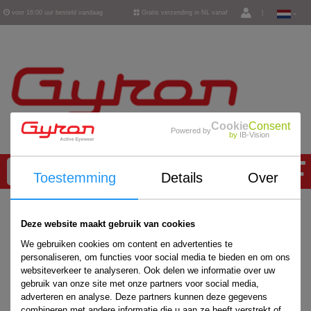
voor 16:00 uur besteld vandaag
Gratis verzending in NL vanaf
|
verzonden
€ 50,-
Cookie
Consent
Powered by
by
IB-Vision
0
Toestemming
Details
Over
Home
/
Accessoires
/
Deze website maakt gebruik van cookies
We gebruiken cookies om content en advertenties te
personaliseren, om functies voor social media te bieden en om ons
websiteverkeer te analyseren. Ook delen we informatie over uw
gebruik van onze site met onze partners voor social media,
adverteren en analyse. Deze partners kunnen deze gegevens
combineren met andere informatie die u aan ze heeft verstrekt of