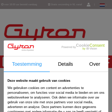
voor 16:00 uur besteld vandaag
Gratis verzending in NL vanaf
|
verzonden
€ 50,-
Cookie
Consent
Powered by
by
IB-Vision
0
Toestemming
Details
Over
Home
/
Accessoires
/
Deze website maakt gebruik van cookies
We gebruiken cookies om content en advertenties te
personaliseren, om functies voor social media te bieden en om ons
websiteverkeer te analyseren. Ook delen we informatie over uw
gebruik van onze site met onze partners voor social media,
adverteren en analyse. Deze partners kunnen deze gegevens
combineren met andere informatie die u aan ze heeft verstrekt of