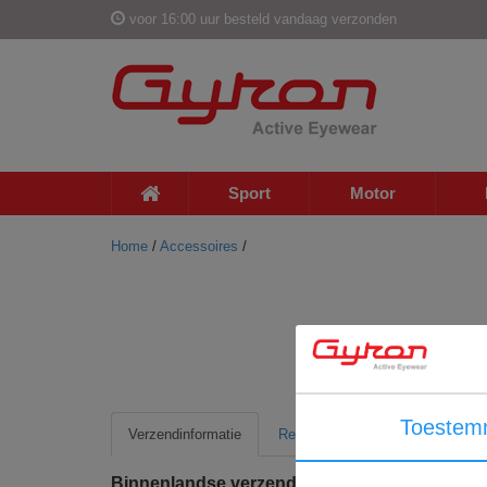
voor 16:00 uur besteld vandaag verzonden
Sport
Motor
Home
/
Accessoires
/
Toestem
Verzendinformatie
Retour informatie
Binnenlandse verzending