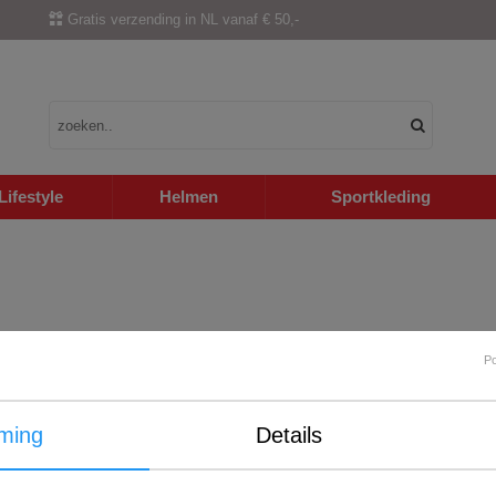
Gratis verzending in NL vanaf € 50,-
Lifestyle
Helmen
Sportkleding
P
ming
Details
Internationale verzending