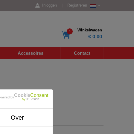
Inloggen
|
Registreren
Winkelwagen
0
€ 0,00
Accessoires
Contact
Cookie
Consent
owered by
by
IB-Vision
Over