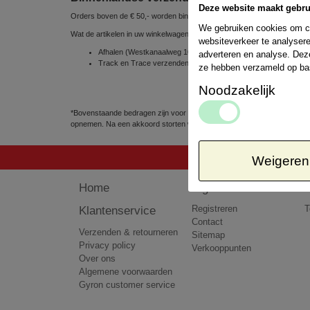
Deze website maakt gebru
Orders boven de € 50,- worden binnen Nederland gratis verzonden
We gebruiken cookies om co
Wat de artikelen in uw winkelwagen betreft, kunt u uit de volgende ve
websiteverkeer te analysere
Afhalen (Westkanaalweg 10e, 2461 EC Ter Aar, Nederland) => 
adverteren en analyse. Dez
Track en Trace verzenden via POSTNL 1 á 2 werkdagen => € 
ze hebben verzameld op ba
Noodzakelijk
*Bovenstaande bedragen zijn voor pakketten tot 5kg. Het kan voorkomen
opnemen. Na een akkoord storten wij het teveel betaalde bedrag terug 
Weigeren
Home
Algemeen
Klantenservice
Registreren
T
Contact
Verzenden & retourneren
Sitemap
Privacy policy
Verkooppunten
Over ons
Algemene voorwaarden
Gyron customer service