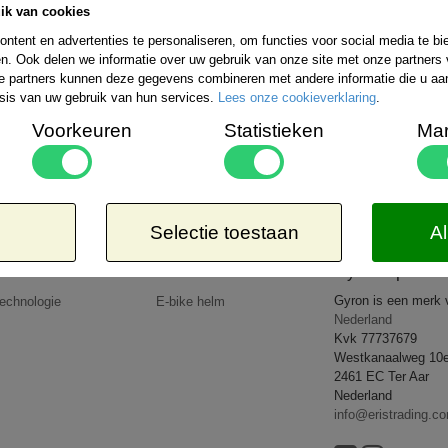
ik van cookies
Bestelling verzenden wij wereldwijd. De ko
uitgebreide informatie kunt u kijken op de 
ntent en advertenties te personaliseren, om functies voor social media te b
rzendmogelijkheden binnen Nederland kiezen:
n. Ook delen we informatie over uw gebruik van onze site met onze partners 
Aangetekend
Kosteloos
e partners kunnen deze gegevens combineren met andere informatie die u aan 
-EUR 1 => € 21,65*
8,50*
sis van uw gebruik van hun services.
Lees onze cookieverklaring
.
-EUR 2 => € 26,65*
-EUR 3 => € 27,95*
Voorkeuren
Statistieken
Mar
-WERELD => € 35,95*
 dat de door u bestelde goederen lichter zijn dan 5kg of op een goedkopere wijze verzonden 
op uw rekening.
All rights reserved
2026 © www.gyronsport.nl
Selectie toestaan
Al
Producten
Nieuws
Gyron Sport
Gyron is een merk
echnologie
E-bike helm
Nederland
Kvk 77737679
Westkanaalweg 10
2461 EC Ter Aar
Nederland
info@eristrading.c