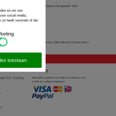
sten hiervoor hangt af van de bestemming en het gewicht. Voor
website van
PostNL
.
ieden en om ons
voor social media,
ze heeft verstrekt of die
keting
kunnen worden. Mocht dit het geval zijn zullen wij eerst contact met u
les toestaan
Betaling
 van
Eris Trading
Wij maken gebruik van Rabo omnikassa voor
snelle en veilige betalingen
e
om