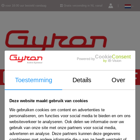
voor 16:00 uur besteld vandaag
Gratis verzending in NL vanaf
|
verzonden
€ 50,-
Cookie
Consent
Powered by
by
IB-Vision
0
Toestemming
Details
Over
Home
/
Accessoires
/
Deze website maakt gebruik van cookies
We gebruiken cookies om content en advertenties te
personaliseren, om functies voor social media te bieden en om ons
websiteverkeer te analyseren. Ook delen we informatie over uw
gebruik van onze site met onze partners voor social media,
adverteren en analyse. Deze partners kunnen deze gegevens
combineren met andere informatie die u aan ze heeft verstrekt of