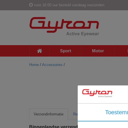
voor 16:00 uur besteld vandaag verzonden
Sport
Motor
Home
/
Accessoires
/
Toestem
Verzendinformatie
Retour informatie
Binnenlandse verzending