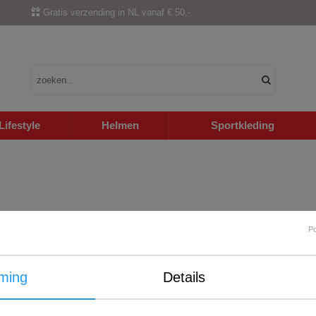
Gratis verzending in NL vanaf € 50,-
Lifestyle
Helmen
Sportkleding
P
ming
Details
Internationale verzending