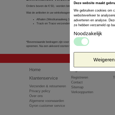
Deze website maakt gebru
Orders boven de € 50,- worden binnen Nederland gratis verzonden
We gebruiken cookies om co
Wat de artikelen in uw winkelwagen betreft, kunt u uit de volgende ve
websiteverkeer te analysere
Afhalen (Westkanaalweg 10e, 2461 EC Ter Aar, Nederland) => 
adverteren en analyse. Dez
Track en Trace verzenden via POSTNL 1 á 2 werkdagen => € 
ze hebben verzameld op ba
Noodzakelijk
*Bovenstaande bedragen zijn voor pakketten tot 5kg. Het kan voorkomen
opnemen. Na een akkoord storten wij het teveel betaalde bedrag terug 
Weigeren
Home
Algemeen
Klantenservice
Registreren
T
Contact
Verzenden & retourneren
Sitemap
Privacy policy
Verkooppunten
Over ons
Algemene voorwaarden
Gyron customer service