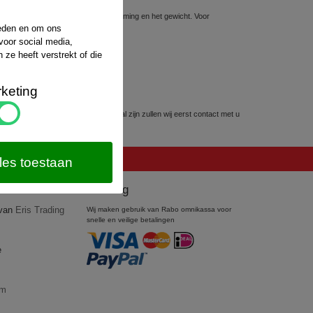
sten hiervoor hangt af van de bestemming en het gewicht. Voor
website van
PostNL
.
ieden en om ons
voor social media,
ze heeft verstrekt of die
keting
kunnen worden. Mocht dit het geval zijn zullen wij eerst contact met u
les toestaan
Betaling
 van
Eris Trading
Wij maken gebruik van Rabo omnikassa voor
snelle en veilige betalingen
e
om