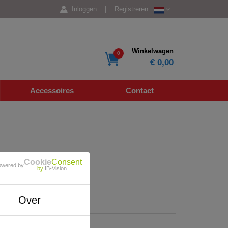
Inloggen
|
Registreren
Winkelwagen
0
€ 0,00
Accessoires
Contact
Cookie
Consent
owered by
by
IB-Vision
Over