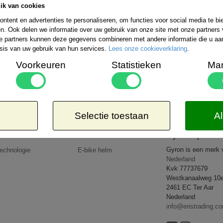
ik van cookies
Bestelling verzenden wij wereldwijd. De ko
uitgebreide informatie kunt u kijken op de 
ntent en advertenties te personaliseren, om functies voor social media te b
rzendmogelijkheden binnen Nederland kiezen:
n. Ook delen we informatie over uw gebruik van onze site met onze partners 
Aangetekend
Kosteloos
e partners kunnen deze gegevens combineren met andere informatie die u aan 
-EUR 1 => € 21,65*
8,50*
sis van uw gebruik van hun services.
Lees onze cookieverklaring
.
-EUR 2 => € 26,65*
-EUR 3 => € 27,95*
Voorkeuren
Statistieken
Mar
-WERELD => € 35,95*
 dat de door u bestelde goederen lichter zijn dan 5kg of op een goedkopere wijze verzonden 
op uw rekening.
All rights reserved
2026 © www.gyronsport.nl
Selectie toestaan
Al
Producten
Nieuws
Gyron Sport
Gyron is een merk
echnologie
E-bike helm
Nederland
Kvk 77737679
Westkanaalweg 10
2461 EC Ter Aar
Nederland
info@eristrading.c