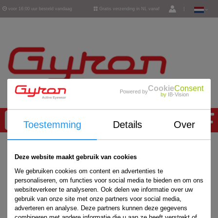
voor 16:00 uur besteld vandaag
Gratis verzending in NL vanaf
|
verzonden
€ 50,-
Cookie
Consent
Powered by
by
IB-Vision
0
Toestemming
Details
Over
Home
/
Accessoires
/
Deze website maakt gebruik van cookies
We gebruiken cookies om content en advertenties te
personaliseren, om functies voor social media te bieden en om ons
websiteverkeer te analyseren. Ook delen we informatie over uw
gebruik van onze site met onze partners voor social media,
adverteren en analyse. Deze partners kunnen deze gegevens
combineren met andere informatie die u aan ze heeft verstrekt of