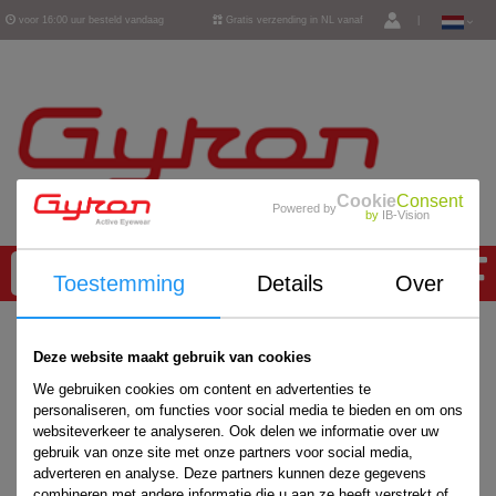
voor 16:00 uur besteld vandaag
Gratis verzending in NL vanaf
|
verzonden
€ 50,-
Cookie
Consent
Powered by
by
IB-Vision
0
Toestemming
Details
Over
Home
/
Accessoires
/
Deze website maakt gebruik van cookies
We gebruiken cookies om content en advertenties te
personaliseren, om functies voor social media te bieden en om ons
websiteverkeer te analyseren. Ook delen we informatie over uw
gebruik van onze site met onze partners voor social media,
adverteren en analyse. Deze partners kunnen deze gegevens
combineren met andere informatie die u aan ze heeft verstrekt of