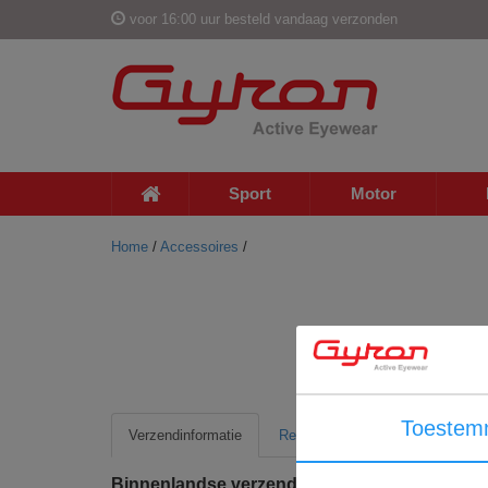
voor 16:00 uur besteld vandaag verzonden
Sport
Motor
Home
/
Accessoires
/
Toestem
Verzendinformatie
Retour informatie
Binnenlandse verzending