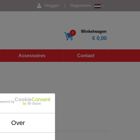
Inloggen
|
Registreren
Winkelwagen
0
€ 0,00
Accessoires
Contact
Cookie
Consent
owered by
by
IB-Vision
Over