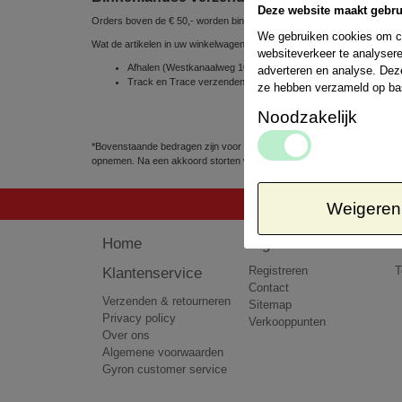
Deze website maakt gebru
Orders boven de € 50,- worden binnen Nederland gratis verzonden
We gebruiken cookies om co
Wat de artikelen in uw winkelwagen betreft, kunt u uit de volgende ve
websiteverkeer te analysere
Afhalen (Westkanaalweg 10e, 2461 EC Ter Aar, Nederland) => 
adverteren en analyse. Dez
Track en Trace verzenden via POSTNL 1 á 2 werkdagen => € 
ze hebben verzameld op ba
Noodzakelijk
*Bovenstaande bedragen zijn voor pakketten tot 5kg. Het kan voorkomen
opnemen. Na een akkoord storten wij het teveel betaalde bedrag terug 
Weigeren
Home
Algemeen
Klantenservice
Registreren
T
Contact
Verzenden & retourneren
Sitemap
Privacy policy
Verkooppunten
Over ons
Algemene voorwaarden
Gyron customer service