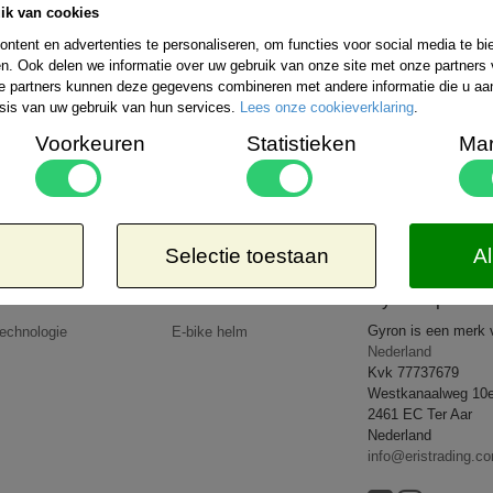
ik van cookies
Bestelling verzenden wij wereldwijd. De ko
uitgebreide informatie kunt u kijken op de 
ntent en advertenties te personaliseren, om functies voor social media te b
rzendmogelijkheden binnen Nederland kiezen:
n. Ook delen we informatie over uw gebruik van onze site met onze partners 
Aangetekend
Kosteloos
e partners kunnen deze gegevens combineren met andere informatie die u aan 
-EUR 1 => € 21,65*
8,50*
sis van uw gebruik van hun services.
Lees onze cookieverklaring
.
-EUR 2 => € 26,65*
-EUR 3 => € 27,95*
Voorkeuren
Statistieken
Mar
-WERELD => € 35,95*
 dat de door u bestelde goederen lichter zijn dan 5kg of op een goedkopere wijze verzonden 
op uw rekening.
All rights reserved
2026 © www.gyronsport.nl
Selectie toestaan
Al
Producten
Nieuws
Gyron Sport
Gyron is een merk
echnologie
E-bike helm
Nederland
Kvk 77737679
Westkanaalweg 10
2461 EC Ter Aar
Nederland
info@eristrading.c