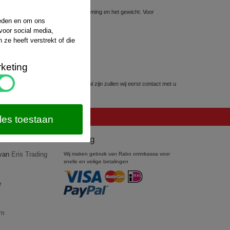
sten hiervoor hangt af van de bestemming en het gewicht. Voor
website van
PostNL
.
ieden en om ons
voor social media,
ze heeft verstrekt of die
keting
kunnen worden. Mocht dit het geval zijn zullen wij eerst contact met u
les toestaan
Betaling
 van
Eris Trading
Wij maken gebruik van Rabo omnikassa voor
snelle en veilige betalingen
e
om