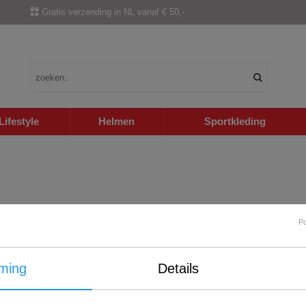
Gratis verzending in NL vanaf € 50,-
Lifestyle
Helmen
Sportkleding
P
ming
Details
Internationale verzending