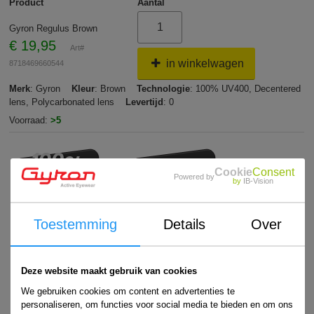
Product
Aantal
Gyron Regulus Brown
€
19,95
Art#
in winkelwagen
8718469660544
Merk
: Gyron
Kleur
: Brown
Technologie
: 100% UV400, Decentered
lens, Polycarbonated lens
Levertijd
: 0
Voorraad:
>5
Cookie
Consent
Powered by
by
IB-Vision
Toestemming
Details
Over
Deze website maakt gebruik van cookies
We gebruiken cookies om content en advertenties te
personaliseren, om functies voor social media te bieden en om ons
uitleg zonnebrillen-technologie