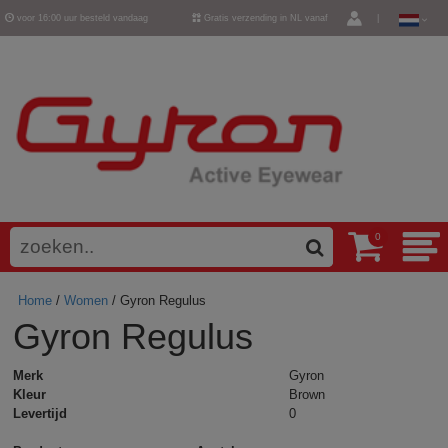
voor 16:00 uur besteld vandaag
Gratis verzending in NL vanaf
|
verzonden
€ 50,-
0
Home
/
Women
/ Gyron Regulus
Gyron Regulus
Merk
Gyron
Kleur
Brown
Levertijd
0