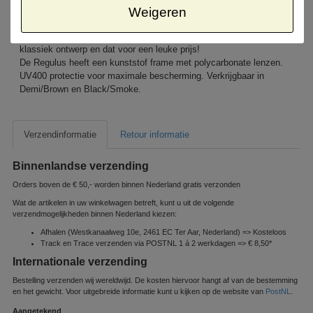
Gyron Regulus
Weigeren
De Gyron Regulus is een elegante, vlotte zonnebril naar een
klassiek ontwerp en dat voor een leuke prijs!
De Regulus heeft een kunststof frame met polycarbonate lenzen.
UV400 protectie voor maximale bescherming. Verkrijgbaar in
Demi/Brown en Black/Smoke.
Verzendinformatie
Retour informatie
Binnenlandse verzending
Orders boven de € 50,- worden binnen Nederland gratis verzonden
Wat de artikelen in uw winkelwagen betreft, kunt u uit de volgende
verzendmogelijkheden binnen Nederland kiezen:
Afhalen (Westkanaalweg 10e, 2461 EC Ter Aar, Nederland) => Kosteloos
Track en Trace verzenden via POSTNL 1 á 2 werkdagen => € 8,50*
Internationale verzending
Bestelling verzenden wij wereldwijd. De kosten hiervoor hangt af van de bestemming
en het gewicht. Voor uitgebreide informatie kunt u kijken op de website van
PostNL
.
Aangetekend