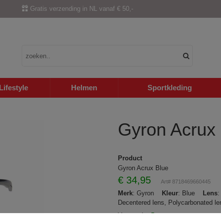
Gratis verzending in NL vanaf € 50,-
Lifestyle
Helmen
Sportkleding
Gyron Acrux
Product
Gyron Acrux Blue
€
34,95
Art# 8718469660445
Merk
: Gyron
Kleur
: Blue
Lens
Decentered lens, Polycarbonated
Voorraad:
>5