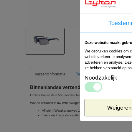
Toestem
Deze website maakt gebru
We gebruiken cookies om co
websiteverkeer te analysere
adverteren en analyse. Dez
ze hebben verzameld op ba
Verzendinformatie
Retour informatie
Noodzakelijk
Binnenlandse verzending
Orders boven de € 50,- worden binnen Nederland gratis verzonden
Wat de artikelen in uw winkelwagen betreft, kunt u uit de volgende ve
Weigeren
Afhalen (Westkanaalweg 10e, 2461 EC Ter Aar, Nederland) => 
Track en Trace verzenden via POSTNL 1 á 2 werkdagen => € 