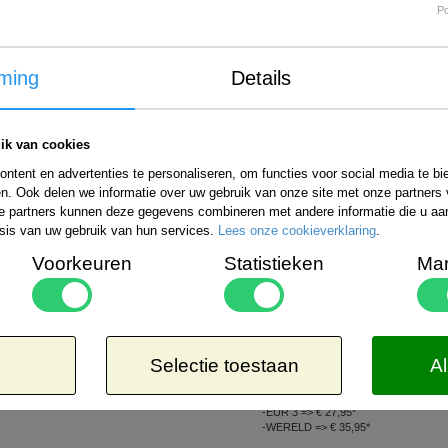
P
ming
Details
ik van cookies
ntent en advertenties te personaliseren, om functies voor social media te b
n. Ook delen we informatie over uw gebruik van onze site met onze partners 
e partners kunnen deze gegevens combineren met andere informatie die u aan 
sis van uw gebruik van hun services.
Lees onze cookieverklaring
.
Voorkeuren
Statistieken
Mar
Internationale verzending
Bestelling verzenden wij wereldwijd. De ko
uitgebreide informatie kunt u kijken op de 
rzendmogelijkheden binnen Nederland kiezen:
Selectie toestaan
Al
Aangetekend
Kosteloos
-EUR 1 => € 21,65*
8,50*
-EUR 2 => € 26,65*
-EUR 3 => € 27,95*
-WERELD => € 35,95*