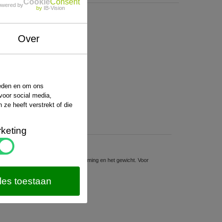
Cookie
Consent
owered by
by
IB-Vision
Over
ieden en om ons
voor social media,
ze heeft verstrekt of die
keting
sten hiervoor hangt af van de bestemming en het gewicht. Voor
website van
PostNL
.
les toestaan