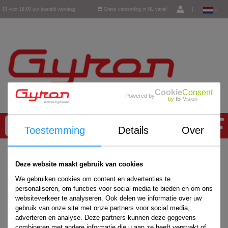
voor 16:00 uur besteld vandaag
Gratis verzending in NL vanaf
|
verzonden
€ 50,-
Cookie
Consent
Powered by
by
IB-Vision
0
Toestemming
Details
Over
Home
/
Deze website maakt gebruik van cookies
We gebruiken cookies om content en advertenties te
personaliseren, om functies voor social media te bieden en om ons
websiteverkeer te analyseren. Ook delen we informatie over uw
gebruik van onze site met onze partners voor social media,
adverteren en analyse. Deze partners kunnen deze gegevens
combineren met andere informatie die u aan ze heeft verstrekt of