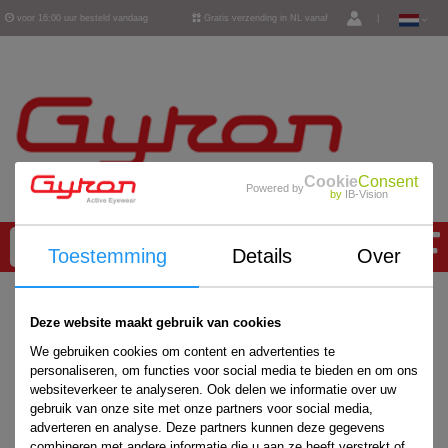
voor 16:00 uur besteld vandaag
Gratis verzending in NL vanaf
|
verzonden
€ 50,-
Cookie
Consent
Powered by
by
IB-Vision
0
Toestemming
Details
Over
Home
/
Deze website maakt gebruik van cookies
We gebruiken cookies om content en advertenties te
personaliseren, om functies voor social media te bieden en om ons
websiteverkeer te analyseren. Ook delen we informatie over uw
gebruik van onze site met onze partners voor social media,
adverteren en analyse. Deze partners kunnen deze gegevens
combineren met andere informatie die u aan ze heeft verstrekt of