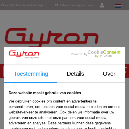
voor 16:00 uur besteld vandaag
Gratis verzending in NL vanaf
|
verzonden
€ 50,-
Cookie
Consent
Powered by
by
IB-Vision
0
Toestemming
Details
Over
Home
/
Deze website maakt gebruik van cookies
We gebruiken cookies om content en advertenties te
personaliseren, om functies voor social media te bieden en om ons
websiteverkeer te analyseren. Ook delen we informatie over uw
gebruik van onze site met onze partners voor social media,
adverteren en analyse. Deze partners kunnen deze gegevens
combineren met andere informatie die u aan ze heeft verstrekt of