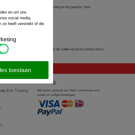
sten hiervoor hangt af van de bestemming en het gewicht. Voor
website van
PostNL
.
ieden en om ons
voor social media,
ze heeft verstrekt of die
keting
kunnen worden. Mocht dit het geval zijn zullen wij eerst contact met u
les toestaan
Betaling
 van
Eris Trading
Wij maken gebruik van Rabo omnikassa voor
snelle en veilige betalingen
e
om