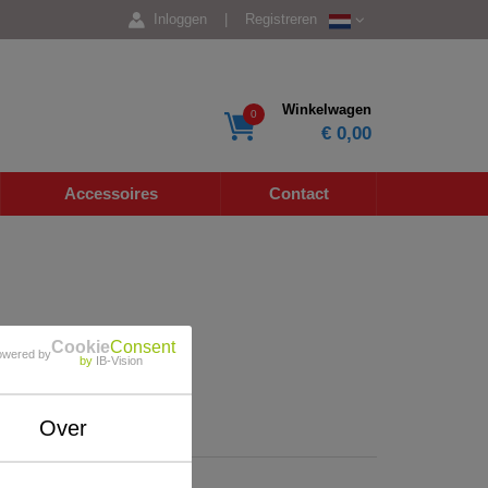
Inloggen
|
Registreren
Winkelwagen
0
€ 0,00
Accessoires
Contact
Cookie
Consent
owered by
by
IB-Vision
Over