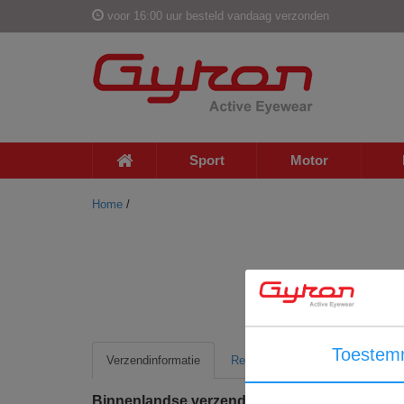
voor 16:00 uur besteld vandaag verzonden
Sport
Motor
Home
/
Toestem
Verzendinformatie
Retour informatie
Binnenlandse verzending