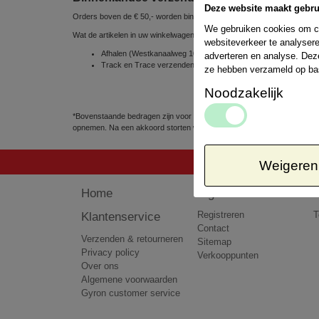
Deze website maakt gebru
Orders boven de € 50,- worden binnen Nederland gratis verzonden
We gebruiken cookies om co
Wat de artikelen in uw winkelwagen betreft, kunt u uit de volgende ve
websiteverkeer te analysere
Afhalen (Westkanaalweg 10e, 2461 EC Ter Aar, Nederland) => 
adverteren en analyse. Dez
Track en Trace verzenden via POSTNL 1 á 2 werkdagen => € 
ze hebben verzameld op ba
Noodzakelijk
*Bovenstaande bedragen zijn voor pakketten tot 5kg. Het kan voorkomen
opnemen. Na een akkoord storten wij het teveel betaalde bedrag terug 
Weigeren
Home
Algemeen
Klantenservice
Registreren
T
Contact
Verzenden & retourneren
Sitemap
Privacy policy
Verkooppunten
Over ons
Algemene voorwaarden
Gyron customer service