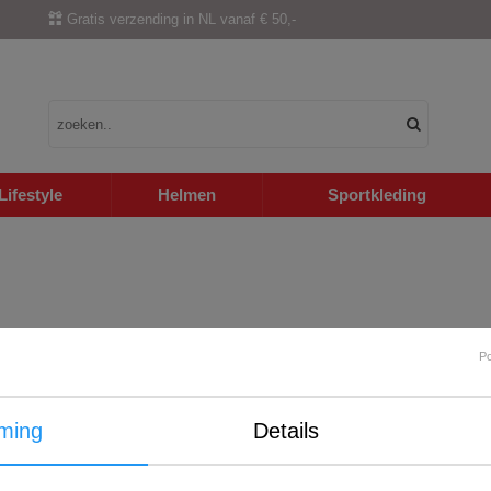
Gratis verzending in NL vanaf € 50,-
Lifestyle
Helmen
Sportkleding
P
ming
Details
Internationale verzending