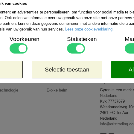
ik van cookies
Bestelling verzenden wij wereldwijd. De ko
uitgebreide informatie kunt u kijken op de 
ntent en advertenties te personaliseren, om functies voor social media te b
rzendmogelijkheden binnen Nederland kiezen:
n. Ook delen we informatie over uw gebruik van onze site met onze partners 
Aangetekend
Kosteloos
e partners kunnen deze gegevens combineren met andere informatie die u aan 
-EUR 1 => € 21,65*
8,50*
sis van uw gebruik van hun services.
Lees onze cookieverklaring
.
-EUR 2 => € 26,65*
-EUR 3 => € 27,95*
Voorkeuren
Statistieken
Mar
-WERELD => € 35,95*
 dat de door u bestelde goederen lichter zijn dan 5kg of op een goedkopere wijze verzonden 
op uw rekening.
All rights reserved
2026 © www.gyronsport.nl
Selectie toestaan
Al
Producten
Nieuws
Gyron Sport
Gyron is een merk
echnologie
E-bike helm
Nederland
Kvk 77737679
Westkanaalweg 10
2461 EC Ter Aar
Nederland
info@eristrading.c