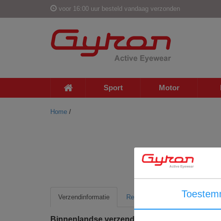
voor 16:00 uur besteld vandaag verzonden
Sport
Motor
Home
/
Toestem
Verzendinformatie
Retour informatie
Binnenlandse verzending