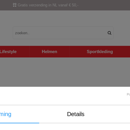
Gratis verzending in NL vanaf € 50,-
Lifestyle
Helmen
Sportkleding
P
ming
Details
Internationale verzending