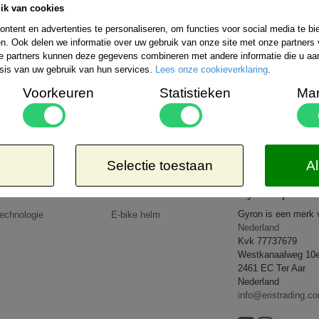
ik van cookies
Bestelling verzenden wij wereldwijd. De ko
uitgebreide informatie kunt u kijken op de 
ntent en advertenties te personaliseren, om functies voor social media te b
rzendmogelijkheden binnen Nederland kiezen:
n. Ook delen we informatie over uw gebruik van onze site met onze partners 
Aangetekend
Kosteloos
e partners kunnen deze gegevens combineren met andere informatie die u aan 
-EUR 1 => € 21,65*
8,50*
sis van uw gebruik van hun services.
Lees onze cookieverklaring
.
-EUR 2 => € 26,65*
-EUR 3 => € 27,95*
Voorkeuren
Statistieken
Mar
-WERELD => € 35,95*
 dat de door u bestelde goederen lichter zijn dan 5kg of op een goedkopere wijze verzonden 
op uw rekening.
All rights reserved
2026 © www.gyronsport.nl
Selectie toestaan
Al
Producten
Nieuws
Gyron Sport
Gyron is een merk
echnologie
E-bike helm
Nederland
Kvk 77737679
Westkanaalweg 10
2461 EC Ter Aar
Nederland
info@eristrading.c