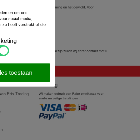
sten hiervoor hangt af van de bestemming en het gewicht. Voor
website van
PostNL
.
ieden en om ons
voor social media,
ze heeft verstrekt of die
keting
kunnen worden. Mocht dit het geval zijn zullen wij eerst contact met u
les toestaan
Betaling
 van
Eris Trading
Wij maken gebruik van Rabo omnikassa voor
snelle en veilige betalingen
e
om