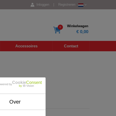
Inloggen
|
Registreren
Winkelwagen
0
€ 0,00
Accessoires
Contact
Cookie
Consent
owered by
by
IB-Vision
Over