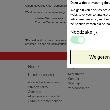
Deze website maakt gebru
Orders boven de € 50,- worden binnen Nederland gratis verzonden
We gebruiken cookies om co
Wat de artikelen in uw winkelwagen betreft, kunt u uit de volgende ve
websiteverkeer te analysere
Afhalen (Westkanaalweg 10e, 2461 EC Ter Aar, Nederland) => 
adverteren en analyse. Dez
Track en Trace verzenden via POSTNL 1 á 2 werkdagen => € 
ze hebben verzameld op ba
Noodzakelijk
*Bovenstaande bedragen zijn voor pakketten tot 5kg. Het kan voorkomen
opnemen. Na een akkoord storten wij het teveel betaalde bedrag terug 
Weigeren
Home
Algemeen
Klantenservice
Registreren
T
Contact
Verzenden & retourneren
Sitemap
Privacy policy
Verkooppunten
Over ons
Algemene voorwaarden
Gyron customer service