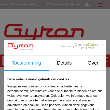
voor 16:00 uur besteld vandaag
Gratis verzending in NL vanaf
|
verzonden
€ 50,-
Cookie
Consent
Powered by
by
IB-Vision
0
Toestemming
Details
Over
Home
/
Deze website maakt gebruik van cookies
We gebruiken cookies om content en advertenties te
personaliseren, om functies voor social media te bieden en om ons
websiteverkeer te analyseren. Ook delen we informatie over uw
gebruik van onze site met onze partners voor social media,
adverteren en analyse. Deze partners kunnen deze gegevens
combineren met andere informatie die u aan ze heeft verstrekt of