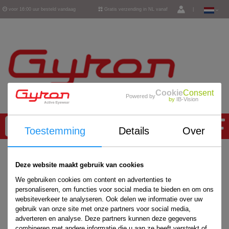
voor 16:00 uur besteld vandaag
Gratis verzending in NL vanaf
|
verzonden
€ 50,-
Cookie
Consent
Powered by
by
IB-Vision
0
Toestemming
Details
Over
Home
/
Deze website maakt gebruik van cookies
We gebruiken cookies om content en advertenties te
personaliseren, om functies voor social media te bieden en om ons
websiteverkeer te analyseren. Ook delen we informatie over uw
gebruik van onze site met onze partners voor social media,
adverteren en analyse. Deze partners kunnen deze gegevens
combineren met andere informatie die u aan ze heeft verstrekt of