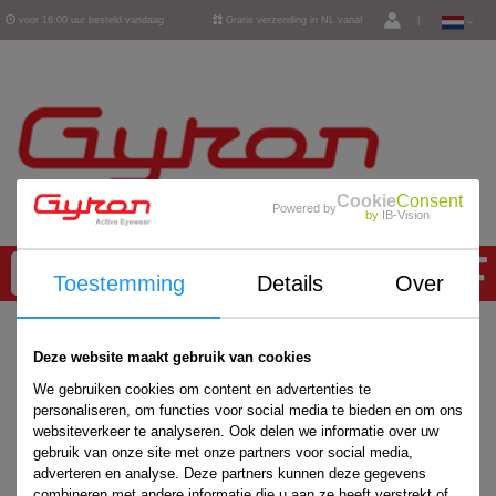
voor 16:00 uur besteld vandaag
Gratis verzending in NL vanaf
|
verzonden
€ 50,-
Cookie
Consent
Powered by
by
IB-Vision
0
Toestemming
Details
Over
Home
/
Deze website maakt gebruik van cookies
We gebruiken cookies om content en advertenties te
personaliseren, om functies voor social media te bieden en om ons
websiteverkeer te analyseren. Ook delen we informatie over uw
gebruik van onze site met onze partners voor social media,
adverteren en analyse. Deze partners kunnen deze gegevens
combineren met andere informatie die u aan ze heeft verstrekt of