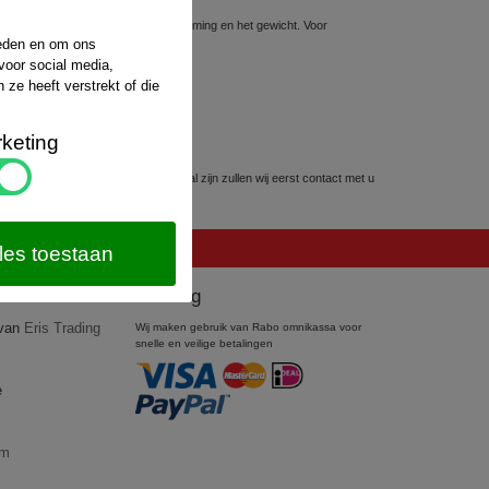
sten hiervoor hangt af van de bestemming en het gewicht. Voor
website van
PostNL
.
ieden en om ons
voor social media,
ze heeft verstrekt of die
keting
kunnen worden. Mocht dit het geval zijn zullen wij eerst contact met u
les toestaan
Betaling
 van
Eris Trading
Wij maken gebruik van Rabo omnikassa voor
snelle en veilige betalingen
e
om