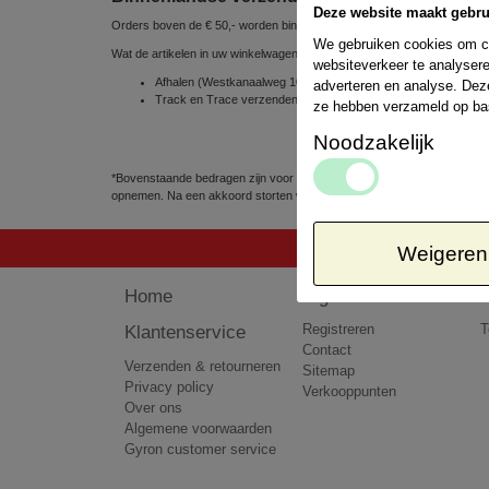
Deze website maakt gebru
Orders boven de € 50,- worden binnen Nederland gratis verzonden
We gebruiken cookies om co
Wat de artikelen in uw winkelwagen betreft, kunt u uit de volgende ve
websiteverkeer te analysere
Afhalen (Westkanaalweg 10e, 2461 EC Ter Aar, Nederland) => 
adverteren en analyse. Dez
Track en Trace verzenden via POSTNL 1 á 2 werkdagen => € 
ze hebben verzameld op ba
Noodzakelijk
*Bovenstaande bedragen zijn voor pakketten tot 5kg. Het kan voorkomen
opnemen. Na een akkoord storten wij het teveel betaalde bedrag terug 
Weigeren
Home
Algemeen
Klantenservice
Registreren
T
Contact
Verzenden & retourneren
Sitemap
Privacy policy
Verkooppunten
Over ons
Algemene voorwaarden
Gyron customer service