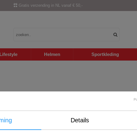
Gratis verzending in NL vanaf € 50,-
Lifestyle
Helmen
Sportkleding
P
ming
Details
Internationale verzending