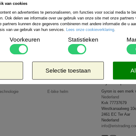
ik van cookies
Bestelling verzenden wij wereldwijd. De ko
uitgebreide informatie kunt u kijken op de 
ntent en advertenties te personaliseren, om functies voor social media te b
rzendmogelijkheden binnen Nederland kiezen:
n. Ook delen we informatie over uw gebruik van onze site met onze partners 
Aangetekend
Kosteloos
e partners kunnen deze gegevens combineren met andere informatie die u aan 
-EUR 1 => € 21,65*
8,50*
sis van uw gebruik van hun services.
Lees onze cookieverklaring
.
-EUR 2 => € 26,65*
-EUR 3 => € 27,95*
Voorkeuren
Statistieken
Mar
-WERELD => € 35,95*
 dat de door u bestelde goederen lichter zijn dan 5kg of op een goedkopere wijze verzonden 
op uw rekening.
All rights reserved
2026 © www.gyronsport.nl
Selectie toestaan
Al
Producten
Nieuws
Gyron Sport
Gyron is een merk
echnologie
E-bike helm
Nederland
Kvk 77737679
Westkanaalweg 10
2461 EC Ter Aar
Nederland
info@eristrading.c