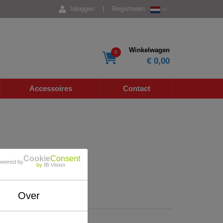
Inloggen
|
Registreren
Winkelwagen
0
€ 0,00
Accessoires
Contact
Cookie
Consent
owered by
by
IB-Vision
Over