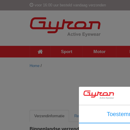
voor 16:00 uur besteld vandaag verzonden
Sport
Motor
Home
/
Toestem
Verzendinformatie
Retour informatie
Binnenlandse verzending