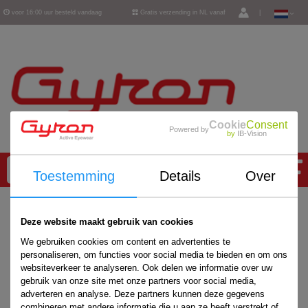
voor 16:00 uur besteld vandaag
Gratis verzending in NL vanaf
|
verzonden
€ 50,-
Cookie
Consent
Powered by
by
IB-Vision
0
Toestemming
Details
Over
Home
/
Deze website maakt gebruik van cookies
We gebruiken cookies om content en advertenties te
personaliseren, om functies voor social media te bieden en om ons
websiteverkeer te analyseren. Ook delen we informatie over uw
gebruik van onze site met onze partners voor social media,
adverteren en analyse. Deze partners kunnen deze gegevens
combineren met andere informatie die u aan ze heeft verstrekt of