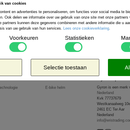
ik van cookies
Bestelling verzenden wij wereldwijd. De ko
uitgebreide informatie kunt u kijken op de 
ntent en advertenties te personaliseren, om functies voor social media te b
rzendmogelijkheden binnen Nederland kiezen:
n. Ook delen we informatie over uw gebruik van onze site met onze partners 
Aangetekend
Kosteloos
e partners kunnen deze gegevens combineren met andere informatie die u aan 
-EUR 1 => € 21,65*
8,50*
sis van uw gebruik van hun services.
Lees onze cookieverklaring
.
-EUR 2 => € 26,65*
-EUR 3 => € 27,95*
Voorkeuren
Statistieken
Mar
-WERELD => € 35,95*
 dat de door u bestelde goederen lichter zijn dan 5kg of op een goedkopere wijze verzonden 
op uw rekening.
All rights reserved
2026 © www.gyronsport.nl
Selectie toestaan
Al
Producten
Nieuws
Gyron Sport
Gyron is een merk
echnologie
E-bike helm
Nederland
Kvk 77737679
Westkanaalweg 10
2461 EC Ter Aar
Nederland
info@eristrading.c