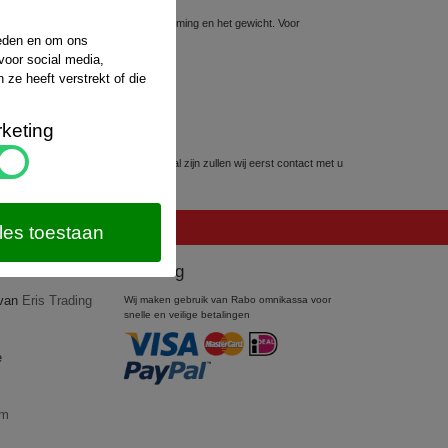
sten hiervoor hangt af van de bestemming en het gewicht. Voor
website van
PostNL
.
ieden en om ons
voor social media,
ze heeft verstrekt of die
keting
kunnen worden. Mocht dit het geval zijn zullen wij eerst contact met u
les toestaan
Betaling
 van
Eris Trading
Wij maken gebruik van Rabo omnikassa voor
snelle en veilige betalingen
e
om