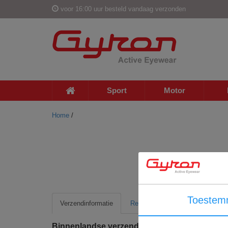
voor 16:00 uur besteld vandaag verzonden
Sport
Motor
Home
/
Toestem
Verzendinformatie
Retour informatie
Binnenlandse verzending