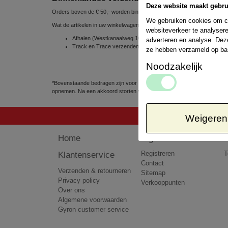
Deze website maakt gebru
Orders boven de € 50,- worden binnen Nederland gratis verzonden
We gebruiken cookies om co
Wat de artikelen in uw winkelwagen betreft, kunt u uit de volgende ve
websiteverkeer te analysere
Afhalen (Westkanaalweg 10e, 2461 EC Ter Aar, Nederland) => 
adverteren en analyse. Dez
Track en Trace verzenden via POSTNL 1 á 2 werkdagen => € 
ze hebben verzameld op ba
Noodzakelijk
*Bovenstaande bedragen zijn voor pakketten tot 5kg. Het kan voorkomen
opnemen. Na een akkoord storten wij het teveel betaalde bedrag terug 
Weigeren
Home
Algemeen
Klantenservice
Registreren
T
Contact
Verzenden & retourneren
Sitemap
Privacy policy
Verkooppunten
Over ons
Algemene voorwaarden
Gyron customer service