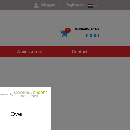
Inloggen
|
Registreren
Winkelwagen
0
€ 0,00
Accessoires
Contact
Cookie
Consent
owered by
by
IB-Vision
Over