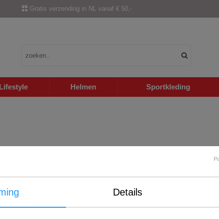
Gratis verzending in NL vanaf € 50,-
Lifestyle
Helmen
Sportkleding
P
ming
Details
Internationale verzending