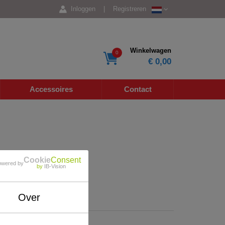
Inloggen
|
Registreren
Winkelwagen
0
€ 0,00
Accessoires
Contact
Cookie
Consent
owered by
by
IB-Vision
Over