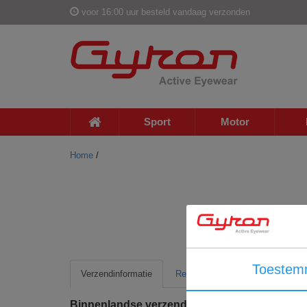
voor 16:00 uur besteld vandaag verzonden
Sport
Motor
Home
/
Toestem
Verzendinformatie
Retour informatie
Binnenlandse verzending