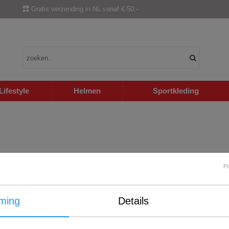
Gratis verzending in NL vanaf € 50,-
Lifestyle
Helmen
Sportkleding
P
ming
Details
Internationale verzending