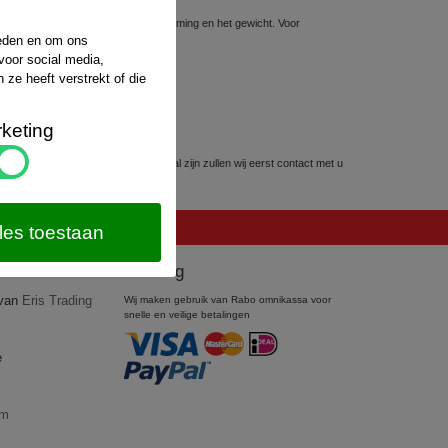
sten hiervoor hangt af van de bestemming en het gewicht. Voor
website van
PostNL
.
ieden en om ons
voor social media,
ze heeft verstrekt of die
keting
kunnen worden. Mocht dit het geval zijn zullen wij eerst contact met u
les toestaan
Betaling
 van
Eris Trading
Wij maken gebruik van Rabo omnikassa voor
snelle en veilige betalingen
e
om