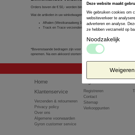
Deze website maakt gebru
Orders boven de € 50,- worden binnen Nederland gratis verzonden
We gebruiken cookies om co
Wat de artikelen in uw winkelwagen betreft, kunt u uit de volgende ve
websiteverkeer te analysere
Afhalen (Westkanaalweg 10e, 2461 EC Ter Aar, Nederland) => 
adverteren en analyse. Dez
Track en Trace verzenden via POSTNL 1 á 2 werkdagen => € 
ze hebben verzameld op ba
Noodzakelijk
*Bovenstaande bedragen zijn voor pakketten tot 5kg. Het kan voorkomen
opnemen. Na een akkoord storten wij het teveel betaalde bedrag terug 
Weigeren
Home
Algemeen
Klantenservice
Registreren
T
Contact
Verzenden & retourneren
Sitemap
Privacy policy
Verkooppunten
Over ons
Algemene voorwaarden
Gyron customer service