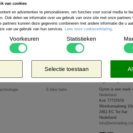
ik van cookies
Bestelling verzenden wij wereldwijd. De ko
uitgebreide informatie kunt u kijken op de 
ntent en advertenties te personaliseren, om functies voor social media te b
rzendmogelijkheden binnen Nederland kiezen:
n. Ook delen we informatie over uw gebruik van onze site met onze partners 
Aangetekend
Kosteloos
e partners kunnen deze gegevens combineren met andere informatie die u aan 
-EUR 1 => € 21,65*
8,50*
sis van uw gebruik van hun services.
Lees onze cookieverklaring
.
-EUR 2 => € 26,65*
-EUR 3 => € 27,95*
Voorkeuren
Statistieken
Mar
-WERELD => € 35,95*
 dat de door u bestelde goederen lichter zijn dan 5kg of op een goedkopere wijze verzonden 
op uw rekening.
All rights reserved
2026 © www.gyronsport.nl
Selectie toestaan
Al
Producten
Nieuws
Gyron Sport
Gyron is een merk
echnologie
E-bike helm
Nederland
Kvk 77737679
Westkanaalweg 10
2461 EC Ter Aar
Nederland
info@eristrading.c