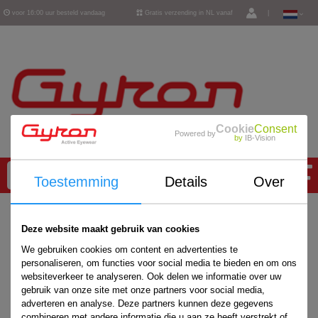
voor 16:00 uur besteld vandaag
Gratis verzending in NL vanaf
|
verzonden
€ 50,-
Cookie
Consent
Powered by
by
IB-Vision
0
Toestemming
Details
Over
Home
/
Deze website maakt gebruik van cookies
We gebruiken cookies om content en advertenties te
personaliseren, om functies voor social media te bieden en om ons
websiteverkeer te analyseren. Ook delen we informatie over uw
gebruik van onze site met onze partners voor social media,
adverteren en analyse. Deze partners kunnen deze gegevens
combineren met andere informatie die u aan ze heeft verstrekt of