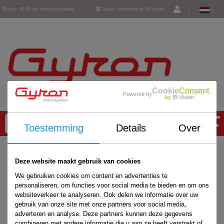
voor 16:00 uur besteld vandaag
Gratis verzending in NL vanaf
|
verzonden
€ 50,-
Cookie
Consent
Powered by
by
IB-Vision
0
Toestemming
Details
Over
Home
/
Deze website maakt gebruik van cookies
We gebruiken cookies om content en advertenties te
personaliseren, om functies voor social media te bieden en om ons
websiteverkeer te analyseren. Ook delen we informatie over uw
gebruik van onze site met onze partners voor social media,
adverteren en analyse. Deze partners kunnen deze gegevens
combineren met andere informatie die u aan ze heeft verstrekt of