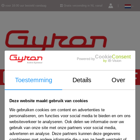
voor 16:00 uur besteld vandaag
Gratis verzending in NL vanaf
|
verzonden
€ 50,-
Cookie
Consent
Powered by
by
IB-Vision
0
Toestemming
Details
Over
Home
/
Deze website maakt gebruik van cookies
We gebruiken cookies om content en advertenties te
personaliseren, om functies voor social media te bieden en om ons
websiteverkeer te analyseren. Ook delen we informatie over uw
gebruik van onze site met onze partners voor social media,
adverteren en analyse. Deze partners kunnen deze gegevens
combineren met andere informatie die u aan ze heeft verstrekt of