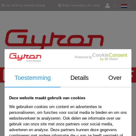
voor 16:00 uur besteld vandaag
Gratis verzending in NL vanaf
|
verzonden
€ 50,-
Cookie
Consent
Powered by
by
IB-Vision
0
Toestemming
Details
Over
Home
/
Deze website maakt gebruik van cookies
We gebruiken cookies om content en advertenties te
personaliseren, om functies voor social media te bieden en om ons
websiteverkeer te analyseren. Ook delen we informatie over uw
gebruik van onze site met onze partners voor social media,
adverteren en analyse. Deze partners kunnen deze gegevens
combineren met andere informatie die u aan ze heeft verstrekt of