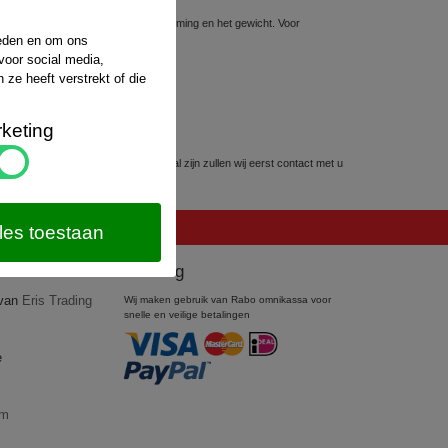
sten hiervoor hangt af van de bestemming en het gewicht. Voor
website van
PostNL
.
ieden en om ons
voor social media,
ze heeft verstrekt of die
keting
kunnen worden. Mocht dit het geval zijn zullen wij eerst contact met u
les toestaan
Betaling
 van
Eris Trading
Wij maken gebruik van Rabo omnikassa voor
snelle en veilige betalingen
e
om