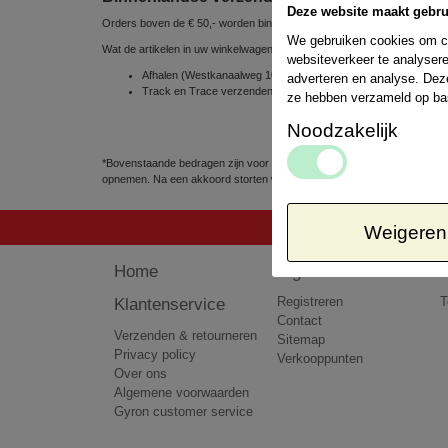
Deze website maakt gebru
Orders boven de € 50,- worden binnen Nederland gratis verzonden
We gebruiken cookies om co
Wat de artikelen in uw winkelwagen betreft, kunt u uit de volgende ve
websiteverkeer te analysere
Afhalen (Westkanaalweg 10e, 2461 EC Ter Aar, Nederland) => 
adverteren en analyse. Dez
Track en Trace verzenden via POSTNL 1 á 2 werkdagen => € 
ze hebben verzameld op ba
Noodzakelijk
*Bovenstaande bedragen zijn voor pakketten tot 5kg. Het kan voorkomen
opnemen. Na een akkoord storten wij het teveel betaalde bedrag terug 
Weigeren
Home
Algemeen
Klantenservice
Registreren
T
Contact
Verzenden & retourneren
Sitemap
Privacy policy
Verkooppunten
Over ons
Algemene voorwaarden
Gyron customer service