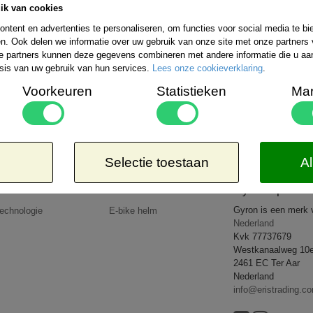
ik van cookies
Bestelling verzenden wij wereldwijd. De ko
uitgebreide informatie kunt u kijken op de 
ntent en advertenties te personaliseren, om functies voor social media te b
rzendmogelijkheden binnen Nederland kiezen:
n. Ook delen we informatie over uw gebruik van onze site met onze partners 
Aangetekend
Kosteloos
e partners kunnen deze gegevens combineren met andere informatie die u aan 
-EUR 1 => € 21,65*
8,50*
sis van uw gebruik van hun services.
Lees onze cookieverklaring
.
-EUR 2 => € 26,65*
-EUR 3 => € 27,95*
Voorkeuren
Statistieken
Mar
-WERELD => € 35,95*
 dat de door u bestelde goederen lichter zijn dan 5kg of op een goedkopere wijze verzonden 
op uw rekening.
All rights reserved
2026 © www.gyronsport.nl
Selectie toestaan
Al
Producten
Nieuws
Gyron Sport
Gyron is een merk
echnologie
E-bike helm
Nederland
Kvk 77737679
Westkanaalweg 10
2461 EC Ter Aar
Nederland
info@eristrading.c