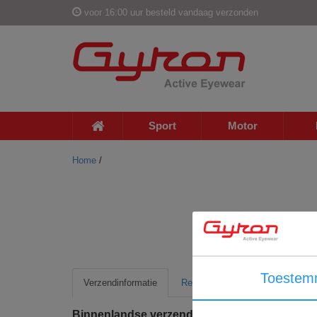
voor 16:00 uur besteld vandaag verzonden
Sport
Motor
Home
/
Toestem
Verzendinformatie
Retour informatie
Binnenlandse verzending