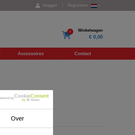
Inloggen
|
Registreren
Winkelwagen
0
€ 0,00
Accessoires
Contact
Cookie
Consent
owered by
by
IB-Vision
Over