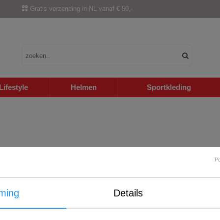
Gratis verzending in NL vanaf € 50,-
Lifestyle
Helmen
Sportkleding
P
ming
Details
Internationale verzending