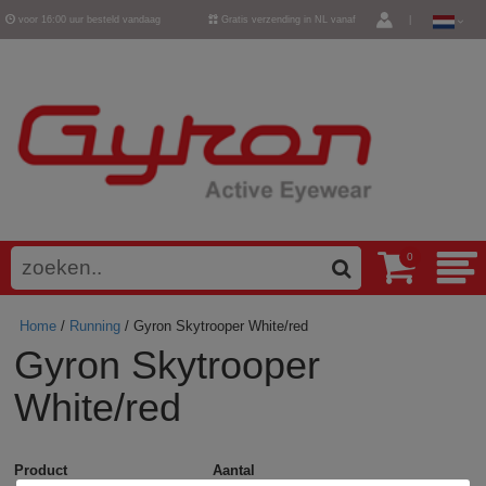
voor 16:00 uur besteld vandaag
Gratis verzending in NL vanaf
|
verzonden
€ 50,-
0
Home
/
Running
/ Gyron Skytrooper White/red
Gyron Skytrooper
White/red
Product
Aantal