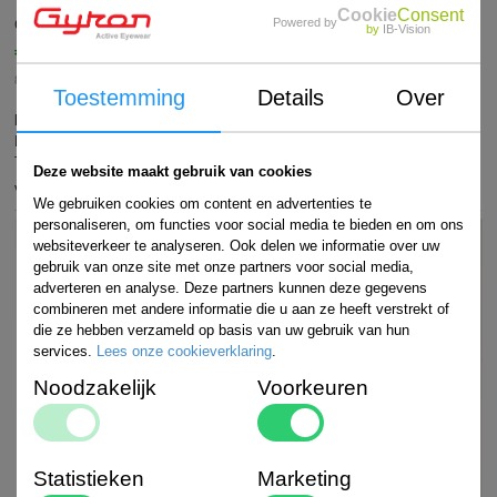
Cookie
Consent
Powered by
Gyron Skytrooper White/red
by
IB-Vision
€
79,95
Art#
in winkelwagen
8718469661787
Toestemming
Details
Over
Merk
: Gyron
Kleur
: White/red
Lens
: Photochromic
Technologie
:
Photochromic, 100% UV400, Decentered lens, Polycarbonated lens,
TR90, Adjustable nose pads, Flex temples
Levertijd
: 0
Deze website maakt gebruik van cookies
Voorraad:
>5
We gebruiken cookies om content en advertenties te
personaliseren, om functies voor social media te bieden en om ons
websiteverkeer te analyseren. Ook delen we informatie over uw
gebruik van onze site met onze partners voor social media,
adverteren en analyse. Deze partners kunnen deze gegevens
combineren met andere informatie die u aan ze heeft verstrekt of
die ze hebben verzameld op basis van uw gebruik van hun
services.
Lees onze cookieverklaring
.
Noodzakelijk
Voorkeuren
Statistieken
Marketing