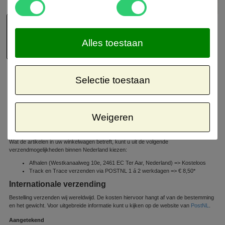
Alles toestaan
Selectie toestaan
Verzendinformatie
Retour informatie
Binnenlandse verzending
Weigeren
Orders boven de € 50,- worden binnen Nederland gratis verzonden
Wat de artikelen in uw winkelwagen betreft, kunt u uit de volgende
verzendmogelijkheden binnen Nederland kiezen:
Afhalen (Westkanaalweg 10e, 2461 EC Ter Aar, Nederland) => Kosteloos
Track en Trace verzenden via POSTNL 1 á 2 werkdagen => € 8,50*
Internationale verzending
Bestelling verzenden wij wereldwijd. De kosten hiervoor hangt af van de bestemming
en het gewicht. Voor uitgebreide informatie kunt u kijken op de website van
PostNL
.
Aangetekend