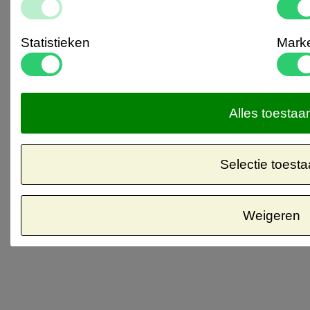
Statistieken
Marke
Alles toestaa
Selectie toest
Weigeren