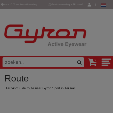
voor 16:00 uur besteld vandaag
Gratis verzending in NL vanaf
|
verzonden
€ 50,-
0
Route
Hier vindt u de route naar Gyron Sport in Ter Aar.