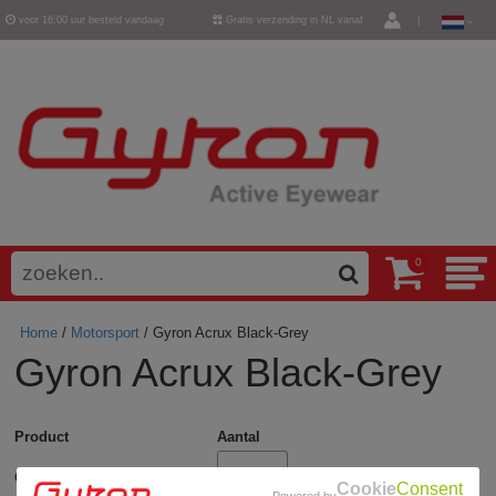
voor 16:00 uur besteld vandaag
Gratis verzending in NL vanaf
|
verzonden
€ 50,-
0
Home
/
Motorsport
/ Gyron Acrux Black-Grey
Gyron Acrux Black-Grey
Product
Aantal
Gyron Acrux Black-Grey
Cookie
Consent