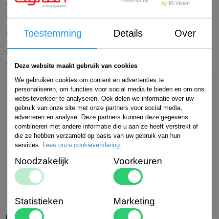
Powered by
€
34,95
by
IB-Vision
Art#
in winkelwagen
8718469660421
Toestemming
Details
Over
Merk
: Gyron
Kleur
: Black/grey
Lens
: Grey
Technologie
: 100%
UV400, Antireflective coating, Decentered lens, Polycarbonated lens
Levertijd
: 0
Voorraad:
>5
Deze website maakt gebruik van cookies
We gebruiken cookies om content en advertenties te
personaliseren, om functies voor social media te bieden en om ons
websiteverkeer te analyseren. Ook delen we informatie over uw
gebruik van onze site met onze partners voor social media,
adverteren en analyse. Deze partners kunnen deze gegevens
combineren met andere informatie die u aan ze heeft verstrekt of
die ze hebben verzameld op basis van uw gebruik van hun
services.
Lees onze cookieverklaring
.
Noodzakelijk
Voorkeuren
Statistieken
Marketing