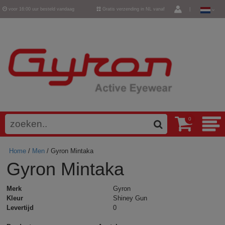
voor 16:00 uur besteld vandaag
Gratis verzending in NL vanaf
|
verzonden
€ 50,-
0
Home
/
Men
/ Gyron Mintaka
Gyron Mintaka
Merk
Gyron
Kleur
Shiney Gun
Levertijd
0