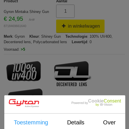
Product
Aantal
Gyron Mintaka Shiney Gun
€
24,95
Art#
in winkelwagen
8718469661640
Merk
: Gyron
Kleur
: Shiney Gun
Technologie
: 100% UV400,
Decentered lens, Polycarbonated lens
Levertijd
: 0
Voorraad:
>5
Cookie
Consent
Powered by
by
IB-Vision
Toestemming
Details
Over
uitleg zonnebrillen-technologie