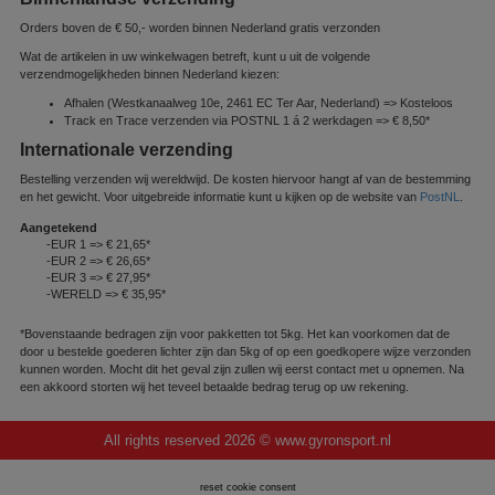
Orders boven de € 50,- worden binnen Nederland gratis verzonden
Wat de artikelen in uw winkelwagen betreft, kunt u uit de volgende
verzendmogelijkheden binnen Nederland kiezen:
Afhalen (Westkanaalweg 10e, 2461 EC Ter Aar, Nederland) => Kosteloos
Track en Trace verzenden via POSTNL 1 á 2 werkdagen => € 8,50*
Internationale verzending
Bestelling verzenden wij wereldwijd. De kosten hiervoor hangt af van de bestemming
en het gewicht. Voor uitgebreide informatie kunt u kijken op de website van
PostNL
.
Aangetekend
-EUR 1 => € 21,65*
-EUR 2 => € 26,65*
-EUR 3 => € 27,95*
-WERELD => € 35,95*
*Bovenstaande bedragen zijn voor pakketten tot 5kg. Het kan voorkomen dat de
door u bestelde goederen lichter zijn dan 5kg of op een goedkopere wijze verzonden
kunnen worden. Mocht dit het geval zijn zullen wij eerst contact met u opnemen. Na
een akkoord storten wij het teveel betaalde bedrag terug op uw rekening.
All rights reserved
2026 © www.gyronsport.nl
reset cookie consent