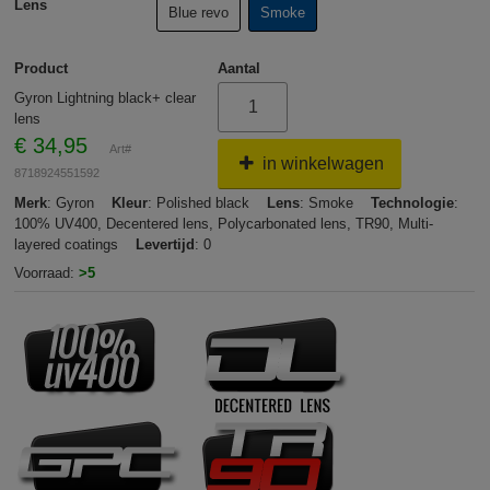
Lens
Blue revo
Smoke
Product
Aantal
Gyron Lightning black+ clear
lens
€
34,95
Art#
in winkelwagen
8718924551592
Merk
: Gyron
Kleur
: Polished black
Lens
: Smoke
Technologie
:
100% UV400, Decentered lens, Polycarbonated lens, TR90, Multi-
layered coatings
Levertijd
: 0
Voorraad:
>5