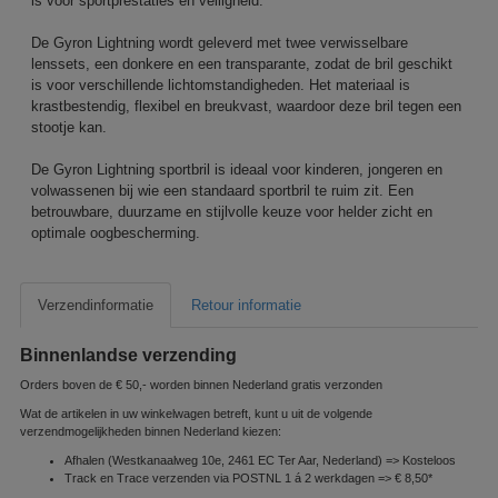
is voor sportprestaties en veiligheid.
De Gyron Lightning wordt geleverd met twee verwisselbare
lenssets, een donkere en een transparante, zodat de bril geschikt
is voor verschillende lichtomstandigheden. Het materiaal is
krastbestendig, flexibel en breukvast, waardoor deze bril tegen een
stootje kan.
De Gyron Lightning sportbril is ideaal voor kinderen, jongeren en
volwassenen bij wie een standaard sportbril te ruim zit. Een
betrouwbare, duurzame en stijlvolle keuze voor helder zicht en
optimale oogbescherming.
Verzendinformatie
Retour informatie
Binnenlandse verzending
Orders boven de € 50,- worden binnen Nederland gratis verzonden
Wat de artikelen in uw winkelwagen betreft, kunt u uit de volgende
verzendmogelijkheden binnen Nederland kiezen:
Afhalen (Westkanaalweg 10e, 2461 EC Ter Aar, Nederland) => Kosteloos
Track en Trace verzenden via POSTNL 1 á 2 werkdagen => € 8,50*