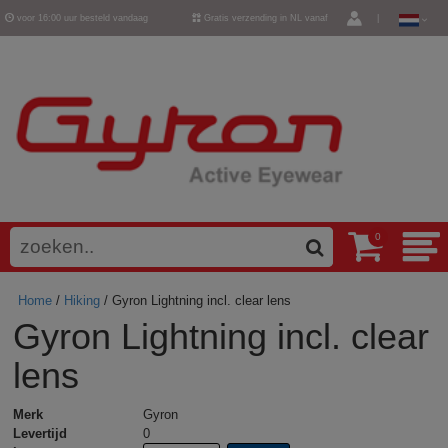
voor 16:00 uur besteld vandaag
Gratis verzending in NL vanaf
|
verzonden
€ 50,-
0
Home
/
Hiking
/ Gyron Lightning incl. clear lens
Gyron Lightning incl. clear
lens
Merk
Gyron
Levertijd
0