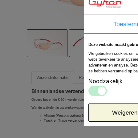
Toestem
Deze website maakt gebru
We gebruiken cookies om co
websiteverkeer te analysere
adverteren en analyse. Dez
ze hebben verzameld op ba
Verzendinformatie
Retour informatie
Noodzakelijk
Binnenlandse verzending
Orders boven de € 50,- worden binnen Nederland gratis verzonden
Wat de artikelen in uw winkelwagen betreft, kunt u uit de volgende ve
Weigeren
Afhalen (Westkanaalweg 10e, 2461 EC Ter Aar, Nederland) => 
Track en Trace verzenden via POSTNL 1 á 2 werkdagen => € 