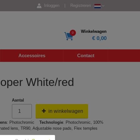
Inloggen
|
Registreren
Winkelwagen
0
€ 0,00
Accessoires
Contact
oper White/red
Aantal
in winkelwagen
ens
: Photochromic
Technologie
: Photochromic, 100%
nated lens, TR90, Adjustable nose pads, Flex temples