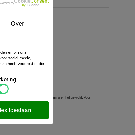
Cookie
Consent
owered by
by
IB-Vision
Over
ieden en om ons
voor social media,
ze heeft verstrekt of die
keting
sten hiervoor hangt af van de bestemming en het gewicht. Voor
website van
PostNL
.
les toestaan