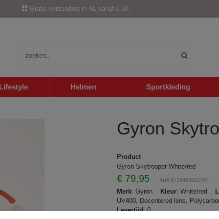
Gratis verzending in NL vanaf € 50,-
Lifestyle
Helmen
Sportkleding
Gyron Skytro
Product
Gyron Skytrooper White/red
€
79,95
Art# 8718469661787
Merk
: Gyron
Kleur
: White/red
L
UV400, Decentered lens, Polycarbo
Levertijd
: 0