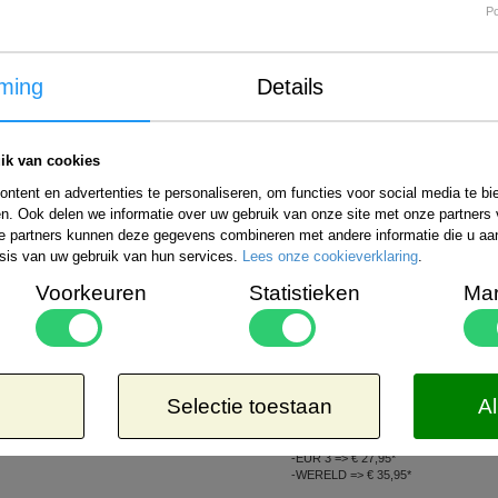
Voorraad:
>5
P
ming
Details
ik van cookies
ntent en advertenties te personaliseren, om functies voor social media te b
n. Ook delen we informatie over uw gebruik van onze site met onze partners 
e partners kunnen deze gegevens combineren met andere informatie die u aan 
sis van uw gebruik van hun services.
Lees onze cookieverklaring
.
Voorkeuren
Statistieken
Mar
Internationale verzending
Bestelling verzenden wij wereldwijd. De ko
uitgebreide informatie kunt u kijken op de 
rzendmogelijkheden binnen Nederland kiezen:
Selectie toestaan
Al
Aangetekend
Kosteloos
-EUR 1 => € 21,65*
8,50*
-EUR 2 => € 26,65*
-EUR 3 => € 27,95*
-WERELD => € 35,95*