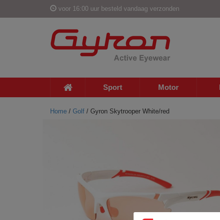
voor 16:00 uur besteld vandaag verzonden
Sport
Motor
Home
/
Golf
/ Gyron Skytrooper White/red