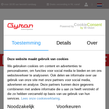
voor 16:00 uur besteld vandaag
Gratis verzending in NL vanaf
|
verzonden
€ 50,-
Cookie
Consent
Powered by
by
IB-Vision
Toestemming
Details
Over
0
Deze website maakt gebruik van cookies
We gebruiken cookies om content en advertenties te
personaliseren, om functies voor social media te bieden en om ons
websiteverkeer te analyseren. Ook delen we informatie over uw
gebruik van onze site met onze partners voor social media,
adverteren en analyse. Deze partners kunnen deze gegevens
combineren met andere informatie die u aan ze heeft verstrekt of
die ze hebben verzameld op basis van uw gebruik van hun
services.
Lees onze cookieverklaring
.
Noodzakelijk
Voorkeuren